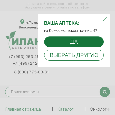
Цены на сайте ежедневно обновляются.
Актуальные цены уточняйте по телефону
ВЫБЕРИТЕ АПТЕКУ:
ВАША АПТЕКА:
м.Фрунзенская м.Спортивная
Комсомольский пр-т, д. 47
на Комсомольском пр-те, д.47
ДА
ВЫБРАТЬ ДРУГУЮ
+7 (993) 253 45 93
+7 (499) 242-90-85
8 (800) 775-03-81
Главная страница
Каталог
Онкологичес