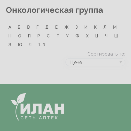
Онкологическая группа
А
Б
В
Г
Д
Е
Ж
З
И
К
Л
М
Н
О
П
Р
С
Т
У
Ф
Х
Ц
Ч
Ш
Э
Ю
Я
1...9
Сортировать по:
Цене