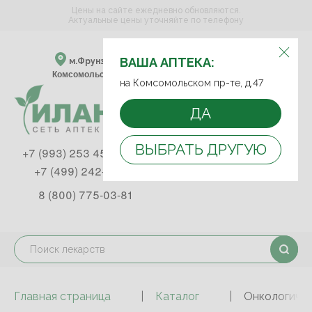
Цены на сайте ежедневно обновляются.
Актуальные цены уточняйте по телефону
ВЫБЕРИТЕ АПТЕКУ:
ВАША АПТЕКА:
м.Фрунзенская м.Спортивная
Комсомольский пр-т, д. 47
на Комсомольском пр-те, д.47
ДА
ВЫБРАТЬ ДРУГУЮ
+7 (993) 253 45 93
+7 (499) 242-90-85
8 (800) 775-03-81
Главная страница
Каталог
Онкологичес