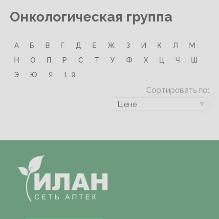
Онкологическая группа
А
Б
В
Г
Д
Е
Ж
З
И
К
Л
М
Н
О
П
Р
С
Т
У
Ф
Х
Ц
Ч
Ш
Э
Ю
Я
1...9
Сортировать по:
Цене