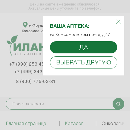
Цены на сайте ежедневно обновляются.
Актуальные цены уточняйте по телефону
ВЫБЕРИТЕ АПТЕКУ:
ВАША АПТЕКА:
м.Фрунзенская м.Спортивная
Комсомольский пр-т, д. 47
на Комсомольском пр-те, д.47
ДА
ВЫБРАТЬ ДРУГУЮ
+7 (993) 253 45 93
+7 (499) 242-90-85
8 (800) 775-03-81
Главная страница
Каталог
Онкологичес