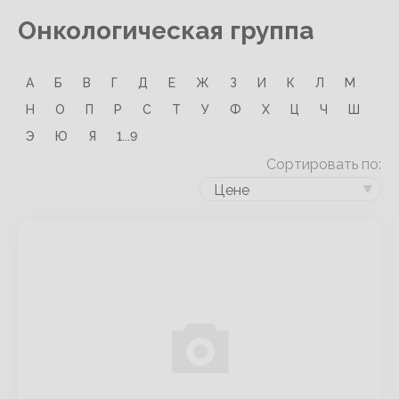
Онкологическая группа
А
Б
В
Г
Д
Е
Ж
З
И
К
Л
М
Н
О
П
Р
С
Т
У
Ф
Х
Ц
Ч
Ш
Э
Ю
Я
1...9
Сортировать по:
Цене