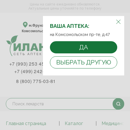
Цены на сайте ежедневно обновляются.
Актуальные цены уточняйте по телефону
ВЫБЕРИТЕ АПТЕКУ:
ВАША АПТЕКА:
м.Фрунзенская м.Спортивная
Комсомольский пр-т, д. 47
на Комсомольском пр-те, д.47
ДА
ВЫБРАТЬ ДРУГУЮ
+7 (993) 253 45 93
+7 (499) 242-90-85
8 (800) 775-03-81
Главная страница
Каталог
Медицинская