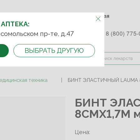
м.Фрунзенская м.Спортивная
Комсомольский пр-т, д. 47
АПТЕКУ:
 АПТЕКА:
 253 45 93
+7 (499) 242-90-85
8 (800) 775-
сомольском пр-те, д.47
ВЫБРАТЬ ДРУГУЮ
и оплата
Контакты
Акции
едицинская техника
БИНТ ЭЛАСТИЧНЫЙ LAUMA 8
БИНТ ЭЛА
8СМХ1,7М 
Цена: