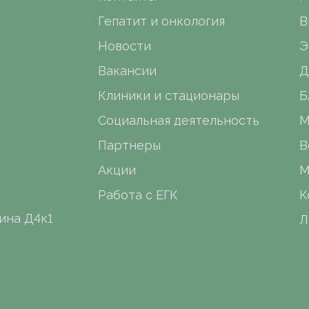
Гепатит и онкология
В
Новости
Э
Вакансии
Д
Клиники и стационары
Б
Социальная деятельность
М
Партнеры
В
Акции
М
Работа с ЕГК
К
ина Д4к1
Л