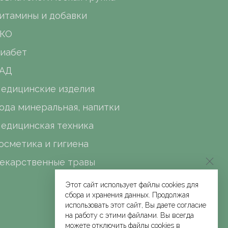
итамины и добавки
КО
иабет
АД
едицинские изделия
ода минеральная, напитки
едицинская техника
осметика и гигиена
екарственные травы
Этот сайт использует файлы cookies для
сбора и хранения данных. Продолжая
использовать этот сайт, Вы даете согласие
на работу с этими файлами. Вы всегда
можете отключить файлы cookies в