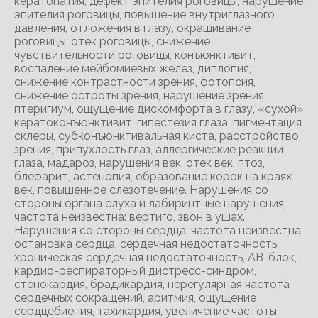
кератопатия, дефект эпителия роговицы, нарушение
эпителия роговицы, повышение внутриглазного
давления, отложения в глазу, окрашивание
роговицы, отек роговицы, снижение
чувствительности роговицы, конъюнктивит,
воспаление мейбомиевых желез, диплопия,
снижение контрастности зрения, фотопсия,
снижение остроты зрения, нарушение зрения,
птеригиум, ощущение дискомфорта в глазу, «сухой»
кератоконъюнктивит, гипестезия глаза, пигментация
склеры, субконъюнктивальная киста, расстройство
зрения, припухлость глаз, аллергические реакции
глаза, мадароз, нарушения век, отек век, птоз,
блефарит, астенопия, образование корок на краях
век, повышенное слезотечение. Нарушения со
стороны органа слуха и лабиринтные нарушения:
частота неизвестна: вертиго, звон в ушах.
Нарушения со стороны сердца: частота неизвестна:
остановка сердца, сердечная недостаточность,
хроническая сердечная недостаточность, АВ-блок,
кардио-респираторный дистресс-синдром,
стенокардия, брадикардия, нерегулярная частота
сердечных сокращений, аритмия, ощущение
сердцебиения, тахикардия, увеличение частоты