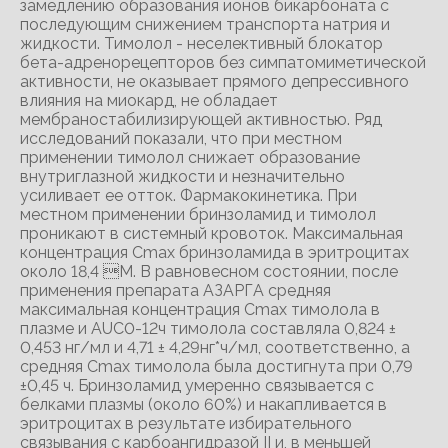
замедлению образования ионов бикарбоната с
последующим снижением транспорта натрия и
жидкости. Тимолол - неселективный блокатор
бета-адренорецепторов без симпатомиметической
активности, не оказывает прямого депрессивного
влияния на миокард, не обладает
мембраностабилизирующей активностью. Ряд
исследований показали, что при местном
применении тимолол снижает образование
внутриглазной жидкости и незначительно
усиливает ее отток. Фармакокинетика. При
местном применении бринзоламид и тимолол
проникают в системный кровоток. Максимальная
концентрация Сmах бринзоламида в эритроцитах
около 18,4 М. В равновесном состоянии, после
применения препарата АЗАРГА средняя
максимальная концентрация Сmах тимолола в
плазме и AUC0-12ч тимолола составляла 0,824 ±
0,453 нг/мл и 4,71 ± 4,29нг*ч/мл, соответственно, а
средняя Cmах тимолола была достигнута при 0,79
±0,45 ч. Бринзоламид умеренно связывается с
белками плазмы (около 60%) и накапливается в
эритроцитах в результате избирательного
связывания с карбоангидразой II и, в меньшей