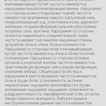
желчевыводящих путей: частота неизвестна:
нарушение показателей функции печени. Нарушения
со стороны кожи и подкожных тканей: частота
неизвестна: крапивница, макуло-папулезная сыпь,
генерализованный зуд, уплотнение кожи, дерматит,
алопеция, псориазоформная сыпь или обострение
псориаза, сыпь, эритема. Нарушения со стороны
скелетно-мышечной и соединительной ткани:
частота неизвестна: миалгия, мышечные спазмы,
артралгия, боль в спине, боль в конечностях.
Нарушения со стороны почек и мочевыводящих
путей: частота неизвестна, боль в области почек,
поллакиурия. Нарушения со стороны половых
органов и молочной железы: частота неизвестна:
эректильная дисфункция, сексуальная дисфункция,
снижение либидо. Общие расстройства и
нарушения в месте введения: частота неизвестна,
боль в груди, боль, утомляемость, астения,
недомогание, ощущение дискомфорта в груди,
аномальные ощущения, ощущение тревожности,
раздражительность, периферический отёк, остатки
лекарственного препарата. Лабораторные и
инструментальные данные: частота неизвестна: