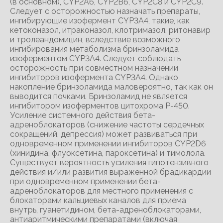
(в основном), CYP2A6, CYP2B6, CYP2C8 и CYP2C9.
Следует с осторожностью назначать препараты,
ингибирующие изофермент CYP3A4, такие, как
кетоконазол, итраконазол, клотримазол, ритонавир
и тролеандомицин, вследствие возможного
ингибирования метаболизма бринзоламида
изоферментом CYP3A4. Следует соблюдать
осторожность при совместном назначении
ингибиторов изофермента CYP3A4. Однако
накопление бринзоламида маловероятно, так как он
выводится почками. Бринзоламид не является
ингибитором изоферментов цитохрома Р-450.
Усиление системного действия бета-
адреноблокаторов (снижение частоты сердечных
сокращений, депрессия) может развиваться при
одновременном применении ингибиторов CYP2D6
(хинидина, флуоксетина, пароксетина) и тимолола.
Существует вероятность усиления гипотензивного
действия и/или развития выраженной брадикардии
при одновременном применении бета-
адреноблокаторов для местного применения с
блокаторами кальциевых каналов для приема
внутрь, гуанетидином, бета-адреноблокаторами,
антиаритмическими препаратами (включая