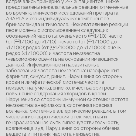
встречались примерно у 2-7 % пациентов. Ниже
представлены нежелательные реакции, отмеченные
во время клинических исследований препарата
АЗАРГА и его индивидуальных компонентов -
бринзоламида и тимолола. Нежелательные реакции
перечислены с использованием следующих
обозначений частоты: очень часто (1/10); часто
(от 1/100 до <1/10); нечасто (от 1/1000 до
<1/100); редко (от 1/10000 до <1/1000); очень
редко (<1/10000) и частота неизвестна
(невозможно оценить на основании имеющихся
данных). Инфекционные и паразитарные
заболевания: частота неизвестна: назофарингит,
фарингит, синусит, ринит. Нарушения со стороны
крови и лимфатической системы: частота
неизвестна: уменьшение количества эритроцитов,
повышение содержания хлоридов в крови.
Нарушения со стороны иммунной системы: частота
неизвестна: анафилаксия, системная красная
волчанка, системные аллергические реакции, в том
числе ангионевротический отек, местная и
генерализованная сыпь, гиперчувствительность,
крапивница, зуд. Нарушения со стороны обмена
веществ и питания: частота неизвестна: