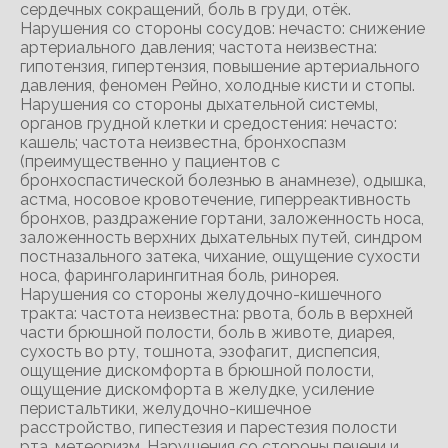
сердечных сокращений, боль в груди, отёк.
Нарушения со стороны сосудов: нечасто: снижение
артериального давления; частота неизвестна:
гипотензия, гипертензия, повышение артериального
давления, феномен Рейно, холодные кисти и стопы.
Нарушения со стороны дыхательной системы,
органов грудной клетки и средостения: нечасто:
кашель; частота неизвестна, бронхоспазм
(преимущественно у пациентов с
бронхоспастической болезнью в анамнезе), одышка,
acтмa, носовое кровотечение, гиперреактивность
бронхов, раздражение гортани, заложенность носа,
заложенность верхних дыхательных путей, синдром
постназального затека, чихание, ощущение сухости
носа, фаринголарингитная боль, ринорея.
Нарушения со стороны желудочно-кишечного
тракта: частота неизвестна: рвота, боль в верхней
части брюшной полости, боль в животе, диарея,
сухость во рту, тошнота, эзофагит, диспепсия,
ощущение дискомфорта в брюшной полости,
ощущение дискомфорта в желудке, усиление
перистальтики, желудочно-кишечное
расстройство, гипестезия и парестезия полости
рта, метеоризм. Нарушения со стороны печени и