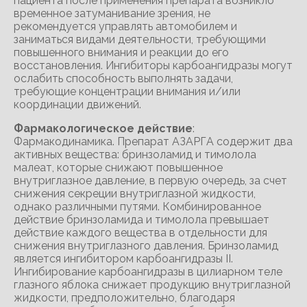
пациента после применения препарата возникло
временное затуманивание зрения, не
рекомендуется управлять автомобилем и
заниматься видами деятельности, требующими
повышенного внимания и реакции до его
восстановления. Ингибиторы карбоангидразы могут
ослабить способность выполнять задачи,
требующие концентрации внимания и/или
координации движений.
Фармакологическое действие
:
Фармакодинамика. Препарат АЗАРГА содержит два
активных вещества: бринзоламид и тимолола
малеат, которые снижают повышенное
внутриглазное давление, в первую очередь, за счет
снижения секреции внутриглазной жидкости,
однако различными путями. Комбинированное
действие бринзоламида и тимолола превышает
действие каждого вещества в отдельности для
снижения внутриглазного давления. Бринзоламид
является ингибитором карбоангидразы II.
Ингибирование карбоангидразы в цилиарном теле
глазного яблока снижает продукцию внутриглазной
жидкости, предположительно, благодаря