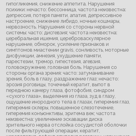
гипогликемия, снижение аппетита. Нарушения
психики: нечасто: бессонница, частота неизвестна:
депрессия, потеря памяти, апатия, депрессивное
настроение, снижение либидо, ночные кошмары,
нервозность. Нарушения со стороны нервной
системы: часто: дисгевзия; частота неизвестна:
церебральная ишемия, цереброваскулярное
нарушение, обморок, усиление признаков и
симптомов миастении gravis, сонливость, моторные
дисфункции, амнезия, ухудшение памяти,
парестезии, тремор, гипестезия, агевзия,
головокружение, головная боль. Нарушения со
стороны органа зрения: часто: затуманивание
зрения, боль в глазу, раздражение глаз; нечасто:
эрозия роговицы, точечный кератит, выпот в
переднюю камеру глаза, фотофобия, синдром
«сухого глаза», выделения из глаза, зуд в глазу,
ощущение инородного тела в глазах, гиперемия глаз,
гиперемия склеры, повышенное слезотечение,
гиперемия конъюнктивы, эритема век; частота
неизвестна: увеличение эскавации диска
зрительного нерва отслойка сосудистой оболочки
после фильтрующей операции, кератит,