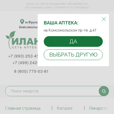
Цены на сайте ежедневно обновляются.
Актуальные цены уточняйте по телефону
ВЫБЕРИТЕ АПТЕКУ:
ВАША АПТЕКА:
м.Фрунзенская м.Спортивная
Комсомольский пр-т, д. 47
на Комсомольском пр-те, д.47
ДА
ВЫБРАТЬ ДРУГУЮ
+7 (993) 253 45 93
+7 (499) 242-90-85
8 (800) 775-03-81
Главная страница
Каталог
Лекарствен