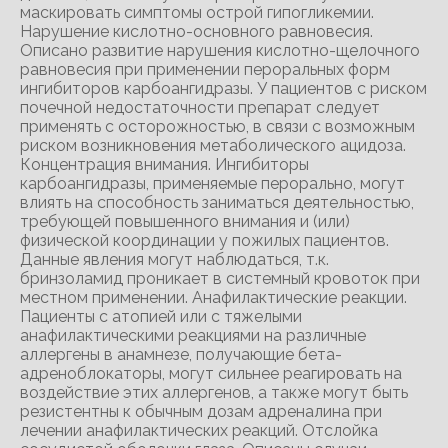
маскировать симптомы острой гипогликемии.
Нарушение кислотно-основного равновесия.
Описано развитие нарушения кислотно-щелочного
равновесия при применении пероральных форм
ингибиторов карбоангидразы. У пациентов с риском
почечной недостаточности препарат следует
применять с осторожностью, в связи с возможным
риском возникновения метаболического ацидоза.
Концентрация внимания. Ингибиторы
карбоангидразы, применяемые перорально, могут
влиять на способность заниматься деятельностью,
требующей повышенного внимания и (или)
физической координации у пожилых пациентов.
Данные явления могут наблюдаться, т.к.
бринзоламид проникает в системный кровоток при
местном применении. Анафилактические реакции.
Пациенты с атопией или с тяжелыми
анафилактическими реакциями на различные
аллергены в анамнезе, получающие бета-
адреноблокаторы, могут сильнее реагировать на
воздействие этих аллергенов, а также могут быть
резистентны к обычным дозам адреналина при
лечении анафилактических реакций. Отслойка