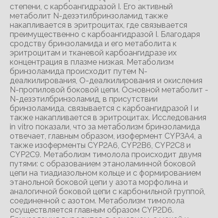
степени, с карбоангидразой I. Его активный
метаболит N-дезэтилбринзоламид также
накапливается в эритроцитах, где связывается
преимущественно с карбоангидразой I. Благодаря
сродству бринзоламида и его метаболита к
эритроцитам и тканевой карбоангидразе их
концентрация в плазме низкая. Метаболизм
бринзоламида происходит путем N-
деалкилирования, О-деалкилирования и окисления
N-пропиловой боковой цепи. Основной метаболит -
N-дезэтилбринзоламид, в присутствии
бринзоламида, связывается с карбоангидразой I и
также накапливается в эритроцитах. Исследования
in vitro показали, что за метаболизм бринзоламида
отвечает, главным образом, изофермент CYP3A4, а
также изоферменты CYP2A6, CYP2B6, CYP2C8 и
CYP2C9. Метаболизм тимолола происходит двумя
путями: с образованием этаноламинной боковой
цепи на тиадиазольном кольце и с формированием
этанольной боковой цепи у азота морфолина и
аналогичной боковой цепи с карбонильной группой,
соединенной с азотом. Метаболизм тимолола
осуществляется главным образом CYP2D6.