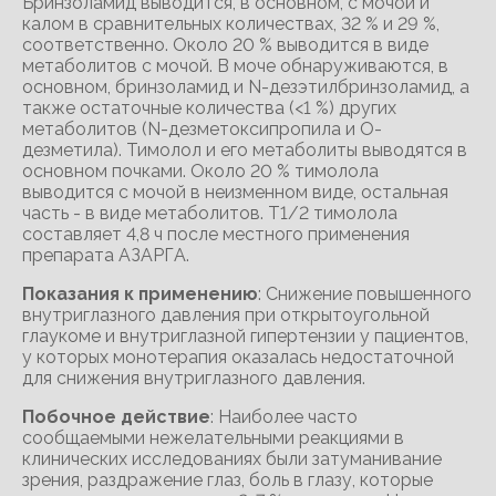
Бринзоламид выводится, в основном, с мочой и
калом в сравнительных количествах, 32 % и 29 %,
соответственно. Около 20 % выводится в виде
метаболитов с мочой. В моче обнаруживаются, в
основном, бринзоламид и N-дезэтилбринзоламид, а
также остаточные количества (<1 %) других
метаболитов (N-дезметоксипропила и О-
дезметила). Тимолол и его метаболиты выводятся в
основном почками. Около 20 % тимолола
выводится с мочой в неизменном виде, остальная
часть - в виде метаболитов. Т1/2 тимолола
составляет 4,8 ч после местного применения
препарата АЗАРГА.
Показания к применению
: Снижение повышенного
внутриглазного давления при открытоугольной
глаукоме и внутриглазной гипертензии у пациентов,
у которых монотерапия оказалась недостаточной
для снижения внутриглазного давления.
Побочное действие
: Наиболее часто
сообщаемыми нежелательными реакциями в
клинических исследованиях были затуманивание
зрения, раздражение глаз, боль в глазу, которые