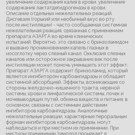
увеличение содержания калия в крови, увеличение
содержания лактатдегидрогеназы в крови.
Описание отдельных нежелательных реакций.
Дисгевзия (горький или необычный вкус во рту
после инстилляции) - часто сообщаемая системная
нежелательная реакция, связанная с применением
препарата АЗАРГА во время клинических
испытаний. Вероятно, это связано с бринзоламидом
и вызвано проникновением капель глазных в
носоглотку через слезный канал. Окклюзия слезных
каналов или осторожное закрывание век после
инстилляции может помочь уменьшить этот эффект.
Препарат АЗАРГА содержит бринзоламид, который
является ингибитором карбоангидразы и обладает
системной абсорбцией. Эффекты, возникающие со
стороны желудочно-кишечного тракта, нервной
системы, крови и лимфатической системы, почек и
мочевыводящих путей, обмена веществ и питания, в
основном, связаны с системным действием
ингибиторов карбоангидразы. Аналогичные
нежелательные реакции, характерные пероральным
формам ингибиторов карбоангидразы, могут
наблюдаться и при местном их применении. При
местном применении тимолол проникает в