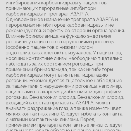
ингибирования карбоангидразы у пациентов,
принимающих пероральные ингибиторы
карбоангидразы и препарат АЗАРГА.
Одновременное назначение препарата АЗАРГА и
пероральных ингибиторов карбоангидразы и не
рекомендуется. Эффекты со стороны органа зрения.
Влияние бринзоламида на функцию эндотелия
роговицы у пациентов с нарушениями роговицы
(особенно пациентов с низким числом
эндотелиальных клеток) не изучалось. У пациентов,
носящих контактные линзы, необходимо тщательно
наблюдать за их состоянием роговицы при
применении бринзоламида, так как ингибиторы
карбоангидразы могут влиять на гидратацию
роговицы. Рекомендуется тщательное наблюдение
за пациентами с нарушениями роговицы, например,
пациентами с сахарным диабетом или дистрофией
роговицы. Бензалкония хлорид. Бензалкония хлорид,
входящий в состав препарата АЗАРГА, может
вызывать раздражение глаз, а также изменять цвет
мягких контактных линз. Следует избегать контакта
с мягкими контактными линзами. Перед
применением препарата контактные линзы следует
снять и установить обратно не ранее, чем через 15