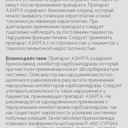
минут после применения препарата. Препарат
АЗАРГА содержит бензалкония хлорид, который
может вызывать точечную кератопатию и (или)
токсическую язвенную кератопатию. При
длительном применении препарата следует
тщательно наблюдать за состоянием пациентов.
Нарушение функции печени. Следует применять
препарат АЗАРГА с осторожностью у пациентов с
тяжелой печеночной недостаточностью.
Взаимодействие
: Препарат АЗАРГА содержит
бринзоламид, ингибитор карбоангидразы, который
при местном применении может абсорбироваться
системно. Описаны случаи нарушения кислотно-
щелочного равновесия в результате применения
пероральных ингибиторов карбоангидразы. Следует
учитывать возможность таких нарушений и у
пациентов, применяющих препарат АЗАРГА. Не
рекомендуется одновременное применение с
пероральными ингибиторами карбоангидразы, так
как существует вероятность усиления системных
побочных реакций. За метаболизм бринзоламида
отвечают изоферменты цитохрома P-450: CYP3A4