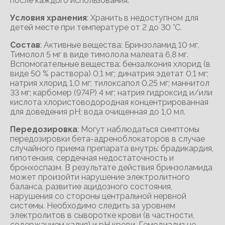
после каждого использования.
Условия хранения
: Хранить в недоступном для
детей месте при температуре от 2 до 30 °С.
Состав
: Активные вещества: Бринзоламид 10 мг,
Тимолол 5 мг в виде тимолола малеата 6,8 мг.
Вспомогательные вещества: бензалкония хлорид (в
виде 50 % раствора) 0,1 мг; динатрия эдетат 0,1 мг;
натрия хлорид 1,0 мг; тилоксапол 0,25 мг; маннитол
33 мг; карбомер (974Р) 4 мг; натрия гидроксид и/или
кислота хлористоводородная концентрированная
для доведения pH; вода очищенная до 1,0 мл.
Передозировка
: Могут наблюдаться симптомы
передозировки бета-адреноблокаторов в случае
случайного приема препарата внутрь: брадикардия,
гипотензия, сердечная недостаточность и
бронхоспазм. В результате действия бринзоламида
может произойти нарушение электролитного
баланса, развитие ацидозного состояния,
нарушения со стороны центральной нервной
системы. Необходимо следить за уровнем
электролитов в сыворотке крови (в частности,
содержанием калия) и pH крови. Гемодиализ не