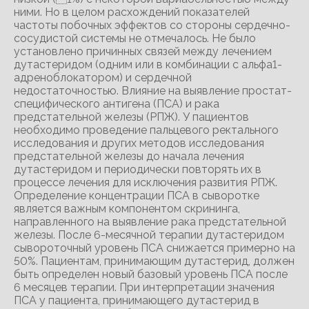
ними. Но в целом расхождений показателей
частоты побочных эффектов со стороны сердечно-
сосудистой системы не отмечалось. Не было
установлено причинных связей между лечением
дутастеридом (одним или в комбинации с альфа1-
адреноблокатором) и сердечной
недостаточностью. Влияние на выявление простат-
специфического антигена (ПСА) и рака
предстательной железы (РПЖ). У пациентов
необходимо проведение пальцевого ректального
исследования и других методов исследования
предстательной железы до начала лечения
дутастеридом и периодически повторять их в
процессе лечения для исключения развития РПЖ.
Определение концентрации ПСА в сыворотке
является важным компонентом скрининга,
направленного на выявление рака предстательной
железы. После 6-месячной терапии дутастеридом
сывороточный уровень ПСА снижается примерно на
50%. Пациентам, принимающим дутастерид, должен
быть определен новый базовый уровень ПСА после
6 месяцев терапии. При интерпретации значения
ПСА у пациента, принимающего дутастерид в