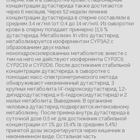
концентрации дутастерида также достигаются
через 6 месяцев. Через 52 недели лечения
концентрации дутастерида в сперме составляли в
среднем 3,4 нг/мл (от 0,4 до 14 нг/мл). Из сыворотки
крови в сперму попадает примерно 11,5 %
дутастерида. Метаболизм. In vitro дутастерид
метаболизируется изоферментом CYP3А2 с
образованием двух малых
моногидроксилированных метаболитов; вместе с
тем на него не действуют изоферменты CYP2C9,
CYP2C19 и CYP2D6. После достижения стабильной
концентрации дутастерида, в сыворотке с
помощью масс-спектрометрического метода
обнаруживают неизмененный дутастерид, 3
крупных метаболита (4'-гидроксидутастерид, 1,2-
дигидродутастерид и 6-гидроксидутастерид) и 2
малых метаболита. Выведение. В организме
человека дутастерид подвергается интенсивному
метаболизму. После приема внутрь дутастерида в
суточной дозе 0,5 мг для достижения стабильной
концентрации от 1% до 15,4% (в среднем 5,4%)
принятой дозы экскретируется через кишечник в
неизмененном виде. Остальная часть