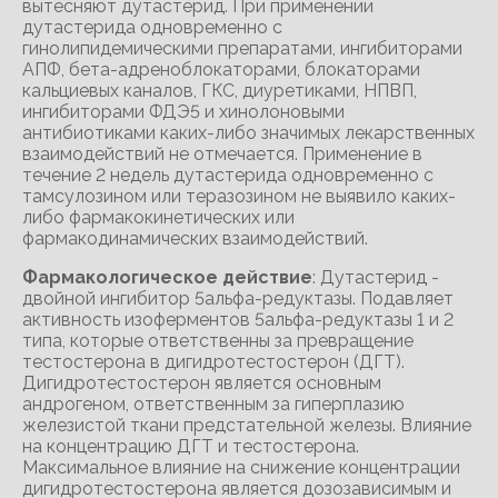
вытесняют дутастерид. При применении
дутастерида одновременно с
гинолипидемическими препаратами, ингибиторами
АПФ, бета-адреноблокаторами, блокаторами
кальциевых каналов, ГКС, диуретиками, НПВП,
ингибиторами ФДЭ5 и хинолоновыми
антибиотиками каких-либо значимых лекарственных
взаимодействий не отмечается. Применение в
течение 2 недель дутастерида одновременно с
тамсулозином или теразозином не выявило каких-
либо фармакокинетических или
фармакодинамических взаимодействий.
Фармакологическое действие
: Дутастерид -
двойной ингибитор 5альфа-редуктазы. Подавляет
активность изоферментов 5альфа-редуктазы 1 и 2
типа, которые ответственны за превращение
тестостерона в дигидротестостерон (ДГТ).
Дигидротестостерон является основным
андрогеном, ответственным за гиперплазию
железистой ткани предстательной железы. Влияние
на концентрацию ДГТ и тестостерона.
Максимальное влияние на снижение концентрации
дигидротестостерона является дозозависимым и