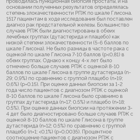
проводилась пункционная биопсия простаты, и на
основании полученных результатов определялась
степень злокачественности РПЖ по шкале Глисона.
1517 пациентам в ходе исследования был поставлен
диагноз рак предстательной железы. Большинство
случаев РПЖ были диагностированы в обеих
лечебных группах (дутастерида и плацебо) как
низкой степени злокачественности (5-6 баллов по
шкале Глисона). He было разницы в частоте рака с
оценкой по шкале Глисона 7-10 баллов (р<0,81) в
обеих группах. Однако к концу 4-х лет было
отмечено больше случаев РПЖ с оценкой 8-10
баллов по шкале Глисона в группе дутастерида (n-
29; 0,9%) по сравнению с группой плацебо (n=19;
0,6%) (р=0.15). При оценке данных биопсии за 1-2
года число пациентов с диагнозом РПЖ с оценкой
8-10 баллов по шкале Глисона было сравнимо в
группах дутастерида (n=17; 0.5%) и плацебо (n=18;
0.5%). При оценке данных биопсии на протяжении 3-
4 дет было диагностировано больше случаев РПЖ с
оценкой 8-10 баллов по шкале Глисона в группе
дутастерида (n=12; 0.5%) по сравнению с группой
плацебо (n=1; <0,1%) (р=0,0035). Процентное
соотношение пациентов с диагнозом РПЖ с