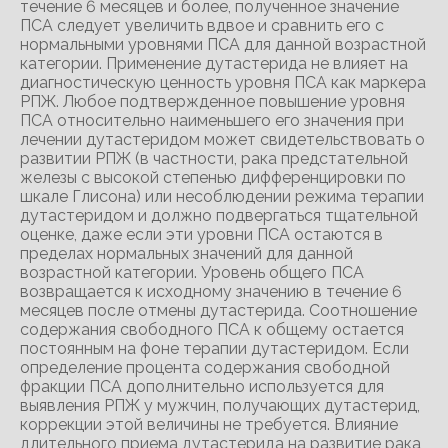
течение 6 месяцев и более, полученное значение
ПСА следует увеличить вдвое и сравнить его с
нормальными уровнями ПСА для данной возрастной
категории. Применение дутастерида не влияет на
диагностическую ценность уровня ПСА как маркера
РПЖ. Любое подтвержденное повышение уровня
ПСА относительно наименьшего его значения при
лечении дутастеридом может свидетельствовать о
развитии РПЖ (в частности, рака предстательной
железы с высокой степенью дифференцировки по
шкале Глисона) или несоблюдении режима терапии
дутастеридом и должно подвергаться тщательной
оценке, даже если эти уровни ПСА остаются в
пределах нормальных значений для данной
возрастной категории. Уровень общего ПСА
возвращается к исходному значению в течение 6
месяцев после отмены дутастерида. Соотношение
содержания свободного ПСА к общему остается
постоянным на фоне терапии дутастеридом. Если
определение процента содержания свободной
фракции ПСА дополнительно используется для
выявления РПЖ у мужчин, получающих дутастерид,
коррекции этой величины не требуется. Влияние
длительного приема дутастерида на развитие рака