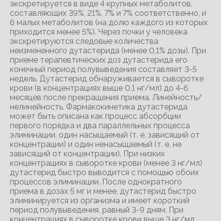
экскретируется в виде 4 крупных метаболитов,
составляющих 39%, 21%, 7% и 7% соответственно, и
6 малых метаболитов (на долю каждого из которых
приходится менее 5%). Через почки у человека
экскретируются следовые количества
неизмененного дутастерида (менее 0,1% дозы). При
приеме терапевтических доз дутастерида его
конечный период полувыведения составляет 3-5
недель. Дутастерид обнаруживается в сыворотке
крови (в концентрациях выше 0,1 нг/мл) до 4-6
месяцев после прекращения приема. Линейность/
нелинейность. Фармакокинетика дутастерида
может быть описана как процесс абсорбции
первого порядка и два параллельных процесса
элиминации, один насыщаемый (т. е. зависящий от
концентрации) и один ненасыщаемый (т. е. не
зависящий от концентрации). При низких
концентрациях в сыворотке крови (менее 3 нг/мл)
дутастерид быстро выводится с помощью обоих
процессов элиминации. После однократного
приема в дозах 5 мг и менее, дутастерид быстро
элиминируется из организма и имеет короткий
период полувыведения, равный 3-9 дням. При
концентрациях в сыворотке крови выше 3 нг/мл