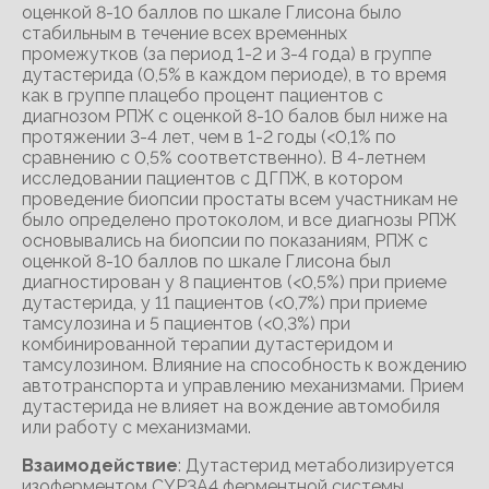
оценкой 8-10 баллов по шкале Глисона было
стабильным в течение всех временных
промежутков (за период 1-2 и 3-4 года) в группе
дутастерида (0,5% в каждом периоде), в то время
как в группе плацебо процент пациентов с
диагнозом РПЖ с оценкой 8-10 балов был ниже на
протяжении 3-4 лет, чем в 1-2 годы (<0,1% по
сравнению с 0,5% соответственно). В 4-летнем
исследовании пациентов с ДГПЖ, в котором
проведение биопсии простаты всем участникам не
было определено протоколом, и все диагнозы РПЖ
основывались на биопсии по показаниям, РПЖ с
оценкой 8-10 баллов по шкале Глисона был
диагностирован у 8 пациентов (<0,5%) при приеме
дутастерида, у 11 пациентов (<0,7%) при приеме
тамсулозина и 5 пациентов (<0,3%) при
комбинированной терапии дутастеридом и
тамсулозином. Влияние на способность к вождению
автотранспорта и управлению механизмами. Прием
дутастерида не влияет на вождение автомобиля
или работу с механизмами.
Взаимодействие
: Дутастерид метаболизируется
изоферментом CYP3A4 ферментной системы