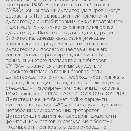
цитохрома Р450. В присутствии ингибиторов
CYP3A4 концентрации дутастерида в крови могут
возрастать. При одновременном применении
дутастерида с ингибиторами CYP3A4 верапамилом
и дилтиаземом отмечается снижение клиренса
дутастерида. Вместе с тем, амлодипин, другой
блокатор кальциевых каналов, не уменьшает
клиренс дутастерида. Уменьшение клиренса
дутастерида и последующее повышение его
концентрации в крови при одновременном
применении этого препарата и ингибиторов
CYP3A4 не является значимым вследствие
широкого диапазона границ безопасности
дутастерида, поэтому нет необходимости снижать
его дозу. In vitro дутастерид не метаболизируется
следующими изоферментами системы цитохрома
Р450 человека: CYP1A2, CYP2C9, CYP2C19 и CYP2D6.
Дутастерид не ингибирует in vitro ферменты
системы цитохрома Р450 человека, участвующие в
метаболизме лекарственных препаратов.
Дутастерид не вытесняет варфарин, диазепам и
фенитоин из участков их связывания с белками
плазмы, а эти препараты, в свою очередь, не