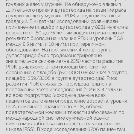
грудных желез у мужчин. Не обнаружено влияния
длительного приема дутастерида на развитие рака
грудных желез у мужчин. РПЖ и опухоли высокой
градации. В 4-летнем исследовании сравнивали
применение плацебо и дутастерида у 8231 мужчин в
возрасте от 50 до 75 лет, имеющих отрицательный
результат биопсии на наличие РПЖ и уровень ПСА
между 2,5 нг/мл и 10 нг/мл при первичном
обследовании. На протяжении 4 лет в группе
дутастерида было продемонстрировано
значительное снижение (на 23%) частоты развития
РПЖ, выявляемого при помощи биопсии, по
сравнению с плацебо (р<0.0001) (858/3424 в группе
плацебо, 659/3305 в группе дутастерида). Риск
развития РПЖ снижался последовательно на
протяжении всего исследования (1-2 и 3-4 годы) и
во всех подгруппах (исходные данные всех
пациентов включали определение возраста, уровня
ПСА, семейного анамнеза по РПЖ, объема
предстательной железы и тяжести заболевания по
международной системе суммарной оценки
симптомов заболеваний предстательной железы
(шкала IPSS). В ходе исследования 6706 пациентам