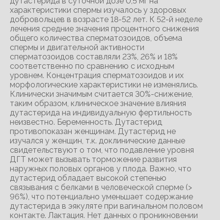
дутастерида в суточной дозе 0,5 мг на
характеристики спермы изучалось у здоровых
добровольцев в возрасте 18-52 лет. К 52-й неделе
лечения средние значения процентного снижения
общего количества сперматозоидов, объема
спермы и двигательной активности
сперматозоидов составляли 23%, 26% и 18%
соответственно по сравнению с исходным
уровнем. Концентрация сперматозоидов и их
морфологические характеристики не изменялись.
Клинически значимым считается 30%-снижение,
таким образом, клиническое значение влияния
дутастерида на индивидуальную фертильность
неизвестно. Беременность. Дутастерид
противопоказан женщинам. Дутастерид не
изучался у женщин, т.к. доклинические данные
свидетельствуют о том, что подавление уровня
ДГТ может вызывать торможение развития
наружных половых органов у плода. Важно, что
дутастерид обладает высокой степенью
связывания с белками в человеческой сперме (>
96%), что потенциально уменьшает содержание
дутастерида в эякуляте при вагинальном половом
контакте. Лактация. Нет данных о проникновении