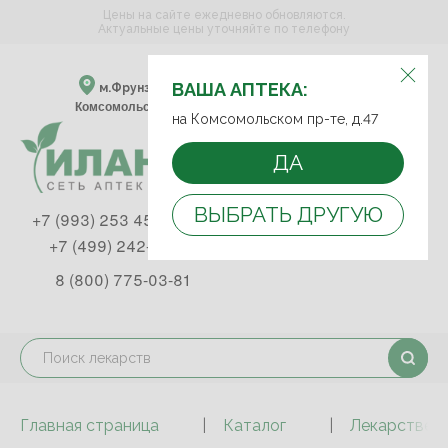
Цены на сайте ежедневно обновляются.
Актуальные цены уточняйте по телефону
ВЫБЕРИТЕ АПТЕКУ:
ВАША АПТЕКА:
м.Фрунзенская м.Спортивная
Комсомольский пр-т, д. 47
на Комсомольском пр-те, д.47
ДА
ВЫБРАТЬ ДРУГУЮ
+7 (993) 253 45 93
+7 (499) 242-90-85
8 (800) 775-03-81
Главная страница
Каталог
Лекарствен