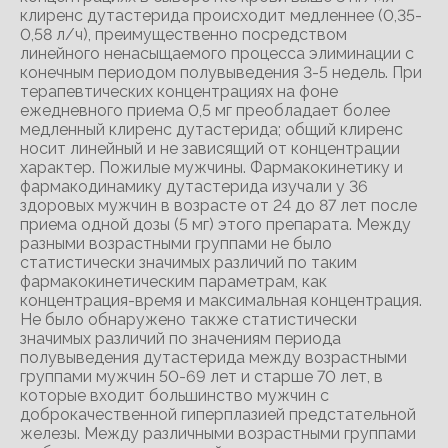
клиренс дутастерида происходит медленнее (0,35-
0,58 л/ч), преимущественно посредством
линейного ненасыщаемого процесса элиминации с
конечным периодом полувыведения 3-5 недель. При
терапевтических концентрациях на фоне
ежедневного приема 0,5 мг преобладает более
медленный клиренс дутастерида; общий клиренс
носит линейный и не зависящий от концентрации
характер. Пожилые мужчины. Фармакокинетику и
фармакодинамику дутастерида изучали у 36
здоровых мужчин в возрасте от 24 до 87 лет после
приема одной дозы (5 мг) этого препарата. Между
разными возрастными группами не было
статистически значимых различий по таким
фармакокинетическим параметрам, как
концентрация-время и максимальная концентрация.
Не было обнаружено также статистически
значимых различий по значениям периода
полувыведения дутастерида между возрастными
группами мужчин 50-69 лет и старше 70 лет, в
которые входит большинство мужчин с
доброкачественной гиперплазией предстательной
железы. Между различными возрастными группами