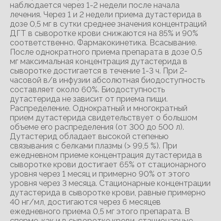
наблюдается через 1-2 недели после начала
лечения. Через 1 и 2 недели приема дутастерида в
дозе 0,5 мг в сутки среднее значения концентраций
ДГТ в сыворотке крови снижаются на 85% и 90%
соответственно. Фармакокинетика. Всасывание.
После однократного приема препарата в дозе 0,5
мг максимальная концентрация дутастерида в
сыворотке достигается в течение 1-3 ч. При 2-
часовой в/в инфузии абсолютная биодоступность
составляет около 60%. Биодоступность
дутастерида не зависит от приема пищи.
Распределение. Однократный и многократный
прием дутастерида свидетельствует о большом
объеме его распределения (от 300 до 500 л).
Дутастерид обладает высокой степенью
связывания с белками плазмы (> 99,5 %). При
ежедневном приеме концентрация дутастерида в
сыворотке крови достигает 65% от стационарного
уровня через 1 месяц и примерно 90% от этого
уровня через 3 месяца. Стационарные концентрации
дутастерида в сыворотке крови, равные примерно
40 нг/мл, достигаются через 6 месяцев
ежедневного приема 0,5 мг этого препарата. В
сперме, как и в сыворотке крови, стационарные