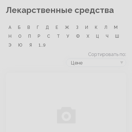
Лекарственные средства
А
Б
В
Г
Д
Е
Ж
З
И
К
Л
М
Н
О
П
Р
С
Т
У
Ф
Х
Ц
Ч
Ш
Э
Ю
Я
1...9
Сортировать по:
Цене