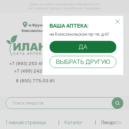
Цены на сайте ежедневно обновляются.
Актуальные цены уточняйте по телефону
ВЫБЕРИТЕ АПТЕКУ:
ВАША АПТЕКА:
м.Фрунзенская м.Спортивная
Комсомольский пр-т, д. 47
на Комсомольском пр-те, д.47
ДА
ВЫБРАТЬ ДРУГУЮ
+7 (993) 253 45 93
+7 (499) 242-90-85
8 (800) 775-03-81
Главная страница
Каталог
Лекарствен