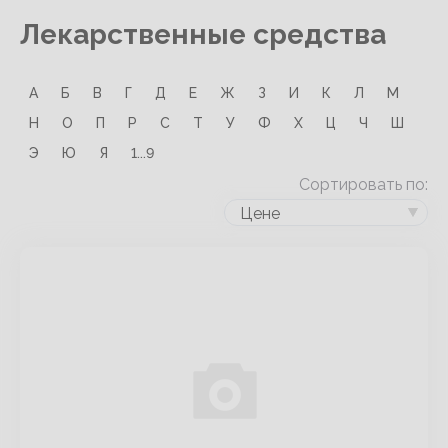
Лекарственные средства
А
Б
В
Г
Д
Е
Ж
З
И
К
Л
М
Н
О
П
Р
С
Т
У
Ф
Х
Ц
Ч
Ш
Э
Ю
Я
1...9
Сортировать по:
Цене