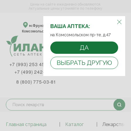
Цены на сайте ежедневно обновляются.
Актуальные цены уточняйте по телефону
ВЫБЕРИТЕ АПТЕКУ:
ВАША АПТЕКА:
м.Фрунзенская м.Спортивная
Комсомольский пр-т, д. 47
на Комсомольском пр-те, д.47
ДА
ВЫБРАТЬ ДРУГУЮ
+7 (993) 253 45 93
+7 (499) 242-90-85
8 (800) 775-03-81
Главная страница
Каталог
Лекарствен