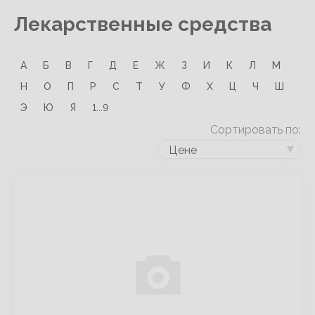
Лекарственные средства
А
Б
В
Г
Д
Е
Ж
З
И
К
Л
М
Н
О
П
Р
С
Т
У
Ф
Х
Ц
Ч
Ш
Э
Ю
Я
1...9
Сортировать по:
Цене