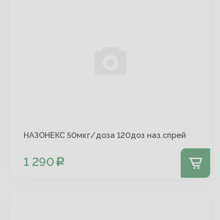
НАЗОНЕКС 50мкг/доза 120доз наз.спрей
1 290