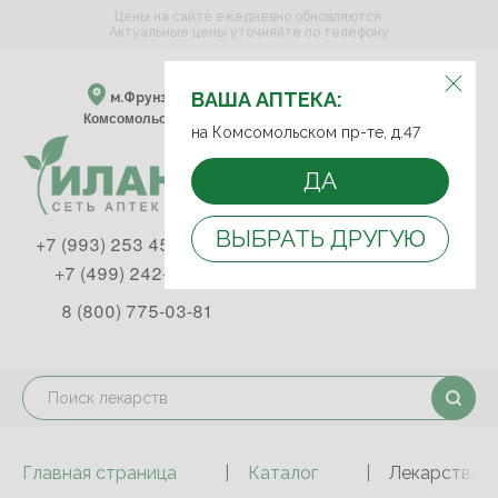
Цены на сайте ежедневно обновляются.
Актуальные цены уточняйте по телефону
ВЫБЕРИТЕ АПТЕКУ:
ВАША АПТЕКА:
м.Фрунзенская м.Спортивная
Комсомольский пр-т, д. 47
на Комсомольском пр-те, д.47
ДА
ВЫБРАТЬ ДРУГУЮ
+7 (993) 253 45 93
+7 (499) 242-90-85
8 (800) 775-03-81
Главная страница
Каталог
Лекарствен