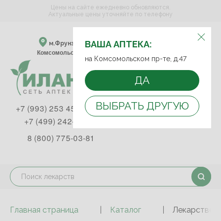
Цены на сайте ежедневно обновляются.
Актуальные цены уточняйте по телефону
ВЫБЕРИТЕ АПТЕКУ:
ВАША АПТЕКА:
м.Фрунзенская м.Спортивная
Комсомольский пр-т, д. 47
на Комсомольском пр-те, д.47
ДА
ВЫБРАТЬ ДРУГУЮ
+7 (993) 253 45 93
+7 (499) 242-90-85
8 (800) 775-03-81
Главная страница
Каталог
Лекарствен