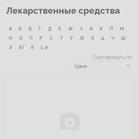
Лекарственные средства
А
Б
В
Г
Д
Е
Ж
З
И
К
Л
М
Н
О
П
Р
С
Т
У
Ф
Х
Ц
Ч
Ш
Э
Ю
Я
1...9
Сортировать по:
Цене