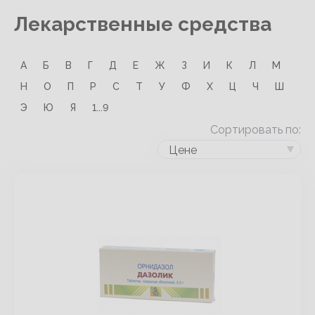
Лекарственные средства
А
Б
В
Г
Д
Е
Ж
З
И
К
Л
М
Н
О
П
Р
С
Т
У
Ф
Х
Ц
Ч
Ш
Э
Ю
Я
1...9
Сортировать по:
Цене