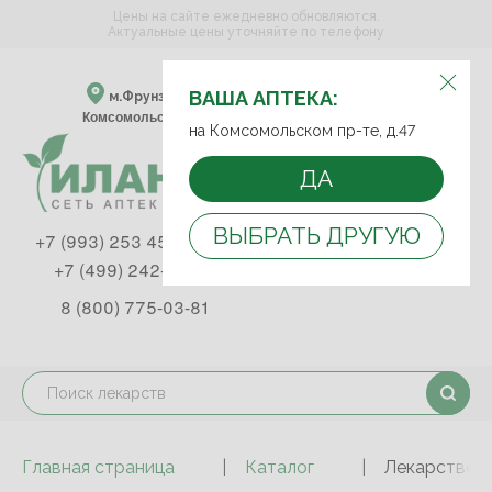
Цены на сайте ежедневно обновляются.
Актуальные цены уточняйте по телефону
ВЫБЕРИТЕ АПТЕКУ:
ВАША АПТЕКА:
м.Фрунзенская м.Спортивная
Комсомольский пр-т, д. 47
на Комсомольском пр-те, д.47
ДА
ВЫБРАТЬ ДРУГУЮ
+7 (993) 253 45 93
+7 (499) 242-90-85
8 (800) 775-03-81
Главная страница
Каталог
Лекарствен