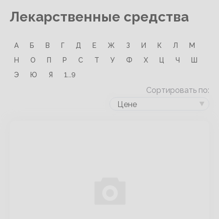
Лекарственные средства
А
Б
В
Г
Д
Е
Ж
З
И
К
Л
М
Н
О
П
Р
С
Т
У
Ф
Х
Ц
Ч
Ш
Э
Ю
Я
1...9
Сортировать по:
Цене