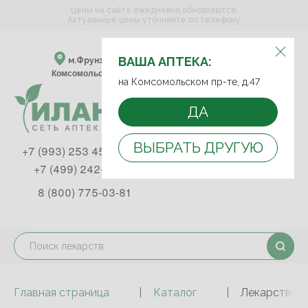
Цены на сайте ежедневно обновляются.
Актуальные цены уточняйте по телефону
ВЫБЕРИТЕ АПТЕКУ:
ВАША АПТЕКА:
м.Фрунзенская м.Спортивная
Комсомольский пр-т, д. 47
на Комсомольском пр-те, д.47
ДА
ВЫБРАТЬ ДРУГУЮ
+7 (993) 253 45 93
+7 (499) 242-90-85
8 (800) 775-03-81
Главная страница
Каталог
Лекарствен