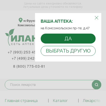
Цены на сайте ежедневно обновляются.
Актуальные цены уточняйте по телефону
ВЫБЕРИТЕ АПТЕКУ:
ВАША АПТЕКА:
м.Фрунзенская м.Спортивная
Комсомольский пр-т, д. 47
на Комсомольском пр-те, д.47
ДА
ВЫБРАТЬ ДРУГУЮ
+7 (993) 253 45 93
+7 (499) 242-90-85
8 (800) 775-03-81
Главная страница
Каталог
Лекарствен