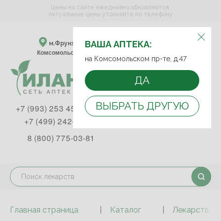
Цены на сайте ежедневно обновляются.
Актуальные цены уточняйте по телефону
ВЫБЕРИТЕ АПТЕКУ:
ВАША АПТЕКА:
м.Фрунзенская м.Спортивная
Комсомольский пр-т, д. 47
на Комсомольском пр-те, д.47
ДА
ВЫБРАТЬ ДРУГУЮ
+7 (993) 253 45 93
+7 (499) 242-90-85
8 (800) 775-03-81
Главная страница
Каталог
Лекарствен