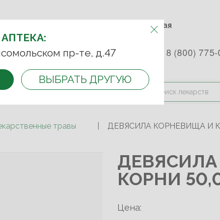
м.Фрунзенская м.Спортивная
Комсомольский пр-т, д. 47
АПТЕКУ:
 АПТЕКА:
 253 45 93
+7 (499) 242-90-85
8 (800) 775-
сомольском пр-те, д.47
ВЫБРАТЬ ДРУГУЮ
и оплата
Контакты
Акции
екарственные травы
ДЕВЯСИЛА КОРНЕВИЩА И К
ДЕВЯСИЛА
КОРНИ 50,
Цена: