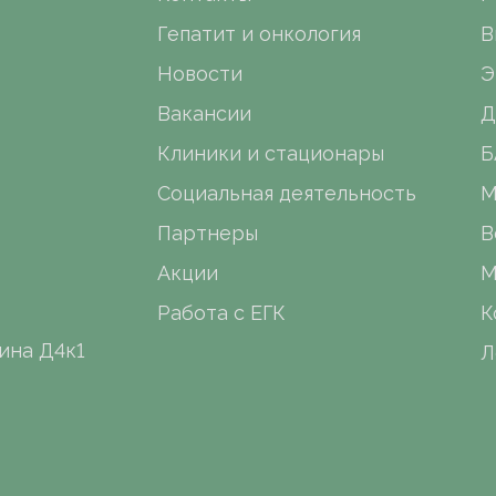
Гепатит и онкология
В
Новости
Э
Вакансии
Д
Клиники и стационары
Б
Социальная деятельность
М
Партнеры
В
Акции
М
Работа с ЕГК
К
ина Д4к1
Л