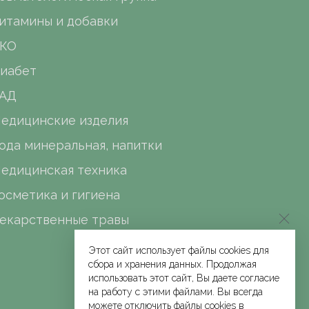
итамины и добавки
КО
иабет
АД
едицинские изделия
ода минеральная, напитки
едицинская техника
осметика и гигиена
екарственные травы
Этот сайт использует файлы cookies для
сбора и хранения данных. Продолжая
использовать этот сайт, Вы даете согласие
на работу с этими файлами. Вы всегда
можете отключить файлы cookies в