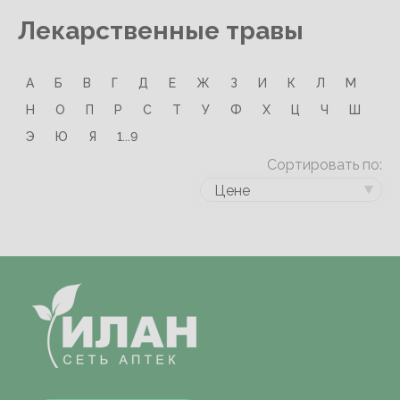
Лекарственные травы
А
Б
В
Г
Д
Е
Ж
З
И
К
Л
М
Н
О
П
Р
С
Т
У
Ф
Х
Ц
Ч
Ш
Э
Ю
Я
1...9
Сортировать по:
Цене