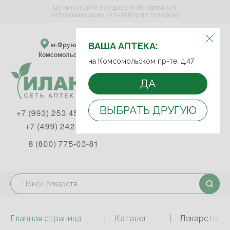
Цены на сайте ежедневно обновляются.
Актуальные цены уточняйте по телефону
ВЫБЕРИТЕ АПТЕКУ:
ВАША АПТЕКА:
м.Фрунзенская м.Спортивная
Комсомольский пр-т, д. 47
на Комсомольском пр-те, д.47
ДА
ВЫБРАТЬ ДРУГУЮ
+7 (993) 253 45 93
+7 (499) 242-90-85
8 (800) 775-03-81
Главная страница
Каталог
Лекарствен