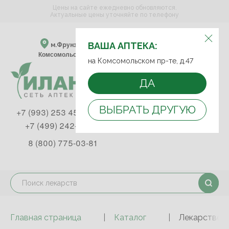
Цены на сайте ежедневно обновляются.
Актуальные цены уточняйте по телефону
ВЫБЕРИТЕ АПТЕКУ:
ВАША АПТЕКА:
м.Фрунзенская м.Спортивная
Комсомольский пр-т, д. 47
на Комсомольском пр-те, д.47
ДА
ВЫБРАТЬ ДРУГУЮ
+7 (993) 253 45 93
+7 (499) 242-90-85
8 (800) 775-03-81
Главная страница
Каталог
Лекарствен