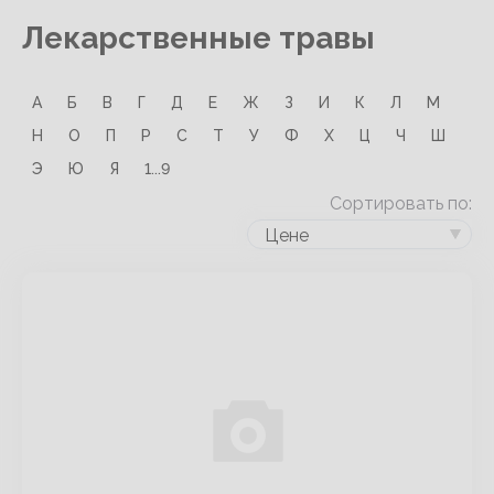
Лекарственные травы
А
Б
В
Г
Д
Е
Ж
З
И
К
Л
М
Н
О
П
Р
С
Т
У
Ф
Х
Ц
Ч
Ш
Э
Ю
Я
1...9
Сортировать по:
Цене