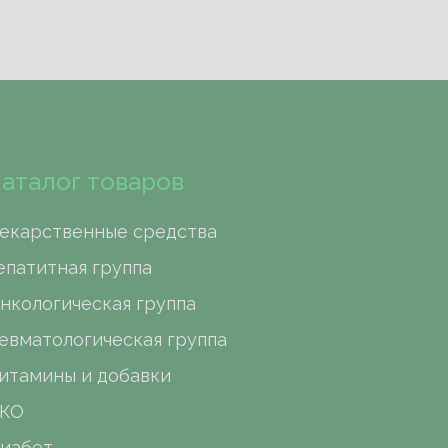
аталог товаров
екарственные средства
епатитная группа
нкологическая группа
евматологическая группа
итамины и добавки
КО
иабет