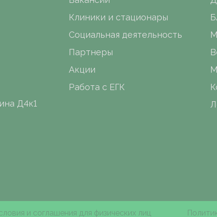
Клиники и стационары
Б
Социальная деятельность
М
Партнеры
В
Акции
М
Работа с ЕГК
К
ина Д4к1
Л
словия и соглашения для физических лиц
Политик