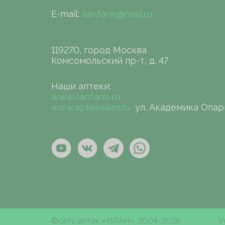
E-mail:
ilanfarm@mail.ru
119270, город Москва
Комсомольский пр-т, д. 47
Наши аптеки:
www.ilanfarm.ru
www.aptekailan.ru
ул. Академика Опар
©сеть аптек «ИЛАН», 2004-2026
У