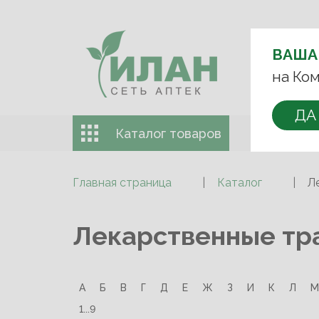
ВЫБЕРИТЕ 
ВАША
+7 (993)
на Ком
ДА
Каталог товаров
Доставка 
Главная страница
Каталог
Л
Лекарственные тр
А
Б
В
Г
Д
Е
Ж
З
И
К
Л
М
1...9