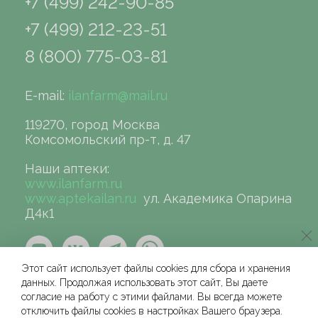
+7 (499) 242-90-85
+7 (499) 212-23-51
8 (800) 775-03-81
E-mail:
ilanfarm@mail.ru
119270, город Москва
Комсомольский пр-т, д. 47
Наши аптеки:
www.ilanfarm.ru
www.aptekailan.ru
ул. Академика Опарина
Д4к1
Этот сайт использует файлы cookies для сбора и хранения
данных. Продолжая использовать этот сайт, Вы даете
согласие на работу с этими файлами. Вы всегда можете
отключить файлы cookies в настройках Вашего браузера.
©сеть аптек «ИЛАН», 2004-2026