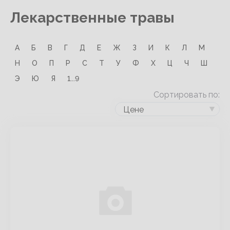
Лекарственные травы
А
Б
В
Г
Д
Е
Ж
З
И
К
Л
М
Н
О
П
Р
С
Т
У
Ф
Х
Ц
Ч
Ш
Э
Ю
Я
1...9
Сортировать по:
Цене