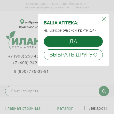
Цены на сайте ежедневно обновляются.
Актуальные цены уточняйте по телефону
ВЫБЕРИТЕ АПТЕКУ:
ВАША АПТЕКА:
м.Фрунзенская м.Спортивная
Комсомольский пр-т, д. 47
на Комсомольском пр-те, д.47
ДА
ВЫБРАТЬ ДРУГУЮ
+7 (993) 253 45 93
+7 (499) 242-90-85
8 (800) 775-03-81
Главная страница
Каталог
Лекарствен