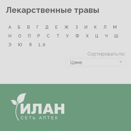
Лекарственные травы
А
Б
В
Г
Д
Е
Ж
З
И
К
Л
М
Н
О
П
Р
С
Т
У
Ф
Х
Ц
Ч
Ш
Э
Ю
Я
1...9
Сортировать по:
Цене