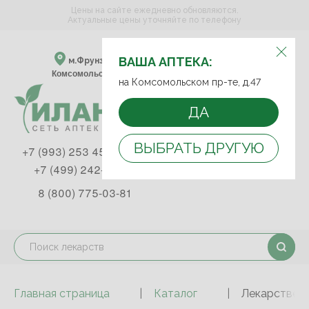
Цены на сайте ежедневно обновляются.
Актуальные цены уточняйте по телефону
ВЫБЕРИТЕ АПТЕКУ:
ВАША АПТЕКА:
м.Фрунзенская м.Спортивная
Комсомольский пр-т, д. 47
на Комсомольском пр-те, д.47
ДА
ВЫБРАТЬ ДРУГУЮ
+7 (993) 253 45 93
+7 (499) 242-90-85
8 (800) 775-03-81
Главная страница
Каталог
Лекарствен