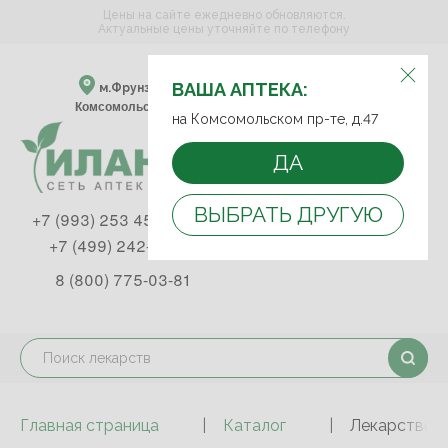
Цены на сайте ежедневно обновляются.
Актуальные цены уточняйте по телефону
ВЫБЕРИТЕ АПТЕКУ:
ВАША АПТЕКА:
м.Фрунзенская м.Спортивная
Комсомольский пр-т, д. 47
на Комсомольском пр-те, д.47
ДА
ВЫБРАТЬ ДРУГУЮ
+7 (993) 253 45 93
+7 (499) 242-90-85
8 (800) 775-03-81
Главная страница
Каталог
Лекарствен