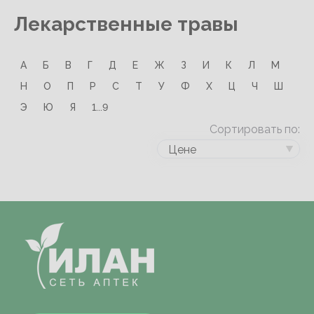
Лекарственные травы
А
Б
В
Г
Д
Е
Ж
З
И
К
Л
М
Н
О
П
Р
С
Т
У
Ф
Х
Ц
Ч
Ш
Э
Ю
Я
1...9
Сортировать по:
Цене