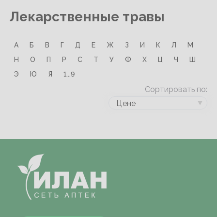
Лекарственные травы
А
Б
В
Г
Д
Е
Ж
З
И
К
Л
М
Н
О
П
Р
С
Т
У
Ф
Х
Ц
Ч
Ш
Э
Ю
Я
1...9
Сортировать по:
Цене