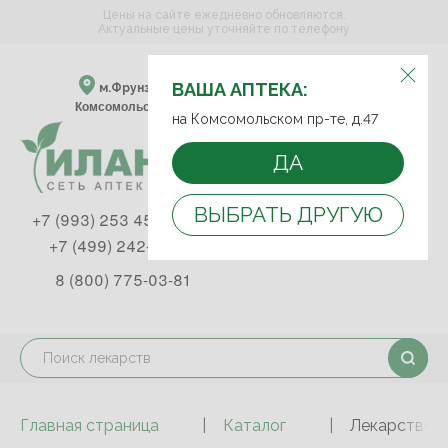
Цены на сайте ежедневно обновляются.
Актуальные цены уточняйте по телефону
ВЫБЕРИТЕ АПТЕКУ:
ВАША АПТЕКА:
м.Фрунзенская м.Спортивная
Комсомольский пр-т, д. 47
на Комсомольском пр-те, д.47
ДА
ВЫБРАТЬ ДРУГУЮ
+7 (993) 253 45 93
+7 (499) 242-90-85
8 (800) 775-03-81
Главная страница
Каталог
Лекарствен