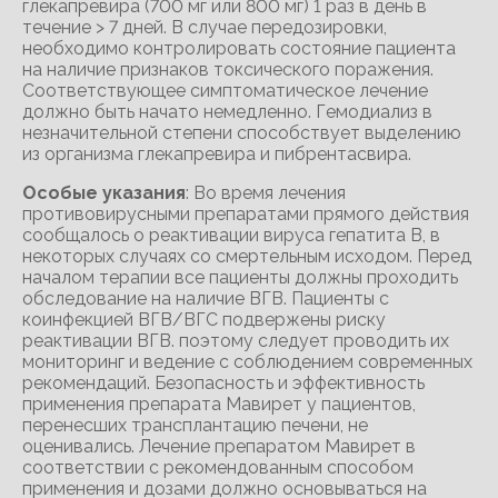
глекапревира (700 мг или 800 мг) 1 раз в день в
течение > 7 дней. В случае передозировки,
необходимо контролировать состояние пациента
на наличие признаков токсического поражения.
Соответствующее симптоматическое лечение
должно быть начато немедленно. Гемодиализ в
незначительной степени способствует выделению
из организма глекапревира и пибрентасвира.
Особые указания
: Во время лечения
противовирусными препаратами прямого действия
сообщалось о реактивации вируса гепатита B, в
некоторых случаях со смертельным исходом. Перед
началом терапии все пациенты должны проходить
обследование на наличие ВГВ. Пациенты с
коинфекцией ВГВ/ВГС подвержены риску
реактивации ВГВ. поэтому следует проводить их
мониторинг и ведение с соблюдением современных
рекомендаций. Безопасность и эффективность
применения препарата Мавирет у пациентов,
перенесших трансплантацию печени, не
оценивались. Лечение препаратом Мавирет в
соответствии с рекомендованным способом
применения и дозами должно основываться на