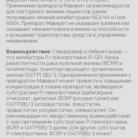
Применение препарата Мавирет не рекомендуется
для повторного лечения пациентов, ранее
получавших лечение ингибиторами NS3/4A и/или
NS5A. Препарат Мавирет не оказывает влияния или
оказывает незначительное влияние на способность
к вождению транспортных средств и управлению
механизмами.
Взаимодействие
: Глекапревир и пибрентасвир —
это ингибиторы Р-гликопротеина (P-GP), белка
резистентности рака молочной железы (BCRP) и
полипептида, транспортирующего органические
анионы (ОАТР) 1В1/3. Одновременное применение с
препаратом Мавирет может привести к повышению
концентрации в плазме препаратов, являющихся
субстратами Р-гликопротеина (дабигаграна
этексилат, дигоксин), BCRP (розувастатин) или
ОАТР1В1/3 (аторвастатин. ловастатин,
правастатин, розувастатин, симвасгатин). См.
рекомендации по лекарственному взаимодействию
с чувствительными субстратами Р-гликопротеина,
BCRP и ОАТР1В1/3 далее. Для других субстратов
Р-гликопротеина. BCRP и ОАТР1В1/3 может