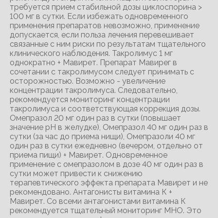
требуется прием стабильной дозы циклоспорина >
100 мг в сутки. Если избежать одновременного
применения препаратов невозможно, применение
допускается, если польза лечения перевешивает
связанные с ним риски по результатам тщательного
клинического наблюдения. Такролимус 1 мг
однократно + Мавирет. Препарат Мавирег в
сочетании с такролимусом следует принимать с
осторожностью. Возможно - увеличение
концентрации такролимуса. Следовательно,
рекомендуется мониторинг концентрации
такролимуса и соответствующая коррекция дозы.
Омепразол 20 мг один раз в сутки (повышает
значение pН в желудке), Омепразол 40 мг один раз в
сутки (за час до приема нищи), Омепразоли 40 мг
один раз в сутки ежедневно (вечером, отдельно от
приема пищи) + Мавирет. Одновременное
применение с омепразолом в дозе 40 мг один раз в
сутки может привести к снижению
терапевтического эффекта препарата Мавирет и не
рекомендовано. Антагонисты витамина К +
Мавирет. Со всеми антагонистами витамина К
рекомендуется тщательный мониторинг MНО. Это