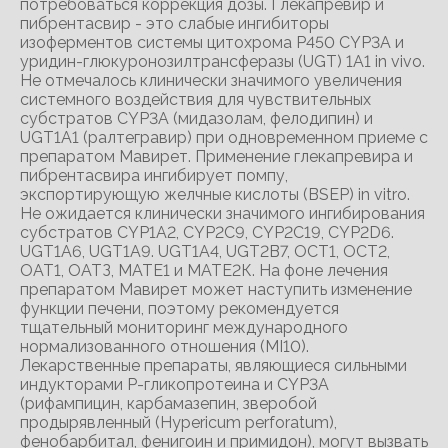
потребоваться коррекция дозы. Глекапревир и
пибрентасвир - это слабые ингибиторы
изоферментов системы цитохрома Р450 CYP3A и
уридин-глюкуронозилтрансферазы (UGT) 1А1 in vivo.
Не отмечалось клинически значимого увеличения
системного воздействия для чувствительных
субстратов CYP3A (мидазолам, фелодипин) и
UGT1A1 (ралтегравир) при одновременном приеме с
препаратом Мавирет. Применение глекапревира и
пибрентасвира ингибирует помпу,
экспортирующую желчные кислоты (BSEP) in vitro.
Не ожидается клинически значимого ингибирования
субстратов CYP1A2, CYP2C9, CYP2C19, CYP2D6.
UGT1А6, UGT1A9. UGT1A4, UGT2B7, ОСТ1, ОСТ2,
ОАТ1, ОАТЗ, МАТЕ1 и МАТЕ2К. На фоне лечения
препаратом Мавирет может наступить изменение
функции печени, поэтому рекомендуется
тщательный мониторинг международного
нормализованного отношения (MI10).
Лекарственные препараты, являющиеся сильными
индукторами Р-гликопротеина и CYP3A
(рифампицин, карбамазепин, зверобой
продырявленный (Hypericum perforatum),
фенобарбитал, фенигоин и примидон), могут вызвать