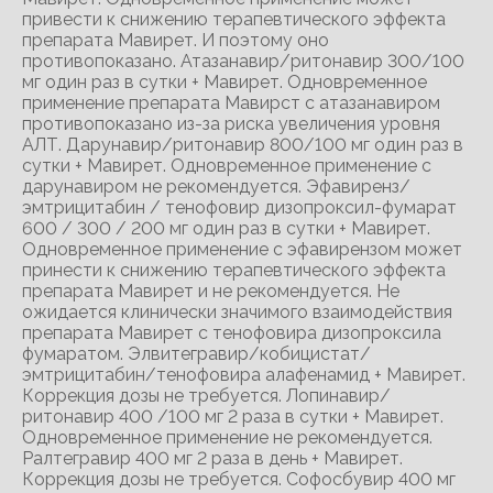
привести к снижению терапевтического эффекта
препарата Мавирет. И поэтому оно
противопоказано. Атазанавир/ритонавир 300/100
мг один раз в сутки + Мавирет. Одновременное
применение препарата Мавирст с атазанавиром
противопоказано из-за риска увеличения уровня
АЛТ. Дарунавир/ритонавир 800/100 мг один раз в
сутки + Мавирет. Одновременное применение с
дарунавиром не рекомендуется. Эфавиренз/
эмтрицитабин / тенофовир дизопроксил-фумарат
600 / 300 / 200 мг один раз в сутки + Мавирет.
Одновременное применение с эфавирензом может
принести к снижению терапевтического эффекта
препарата Мавирет и не рекомендуется. Не
ожидается клинически значимого взаимодействия
препарата Мавирет с тенофовира дизопроксила
фумаратом. Элвитегравир/кобицистат/
эмтрицитабин/тенофовира алафенамид + Мавирет.
Коррекция дозы не требуется. Лопинавир/
ритонавир 400 /100 мг 2 раза в сутки + Мавирет.
Одновременное применение не рекомендуется.
Ралтегравир 400 мг 2 раза в день + Мавирет.
Коррекция дозы не требуется. Софосбувир 400 мг