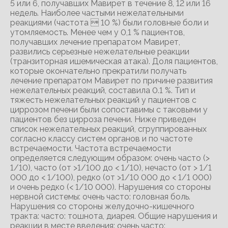
5 или 6, получавших Мавирет в течение 8, 12 или 16
недель. Наиболее частыми нежелательными
реакциями (частота  10 %) были головные боли и
утомляемость. Менее чем у 0,1 % пациентов,
получавших лечение препаратом Мавирет,
развились серьезные нежелательные реакции
(транзиторная ишемическая атака). Доля пациентов,
которые окончательно прекратили получать
лечение препаратом Мавирет по причине развития
нежелательных реакций, составила 0.1 %. Тип и
тяжесть нежелательных реакций у пациентов с
циррозом печени были сопоставимы с таковыми у
пациентов без цирроза печени. Ниже приведен
список нежелательных реакций, сгруппированных
согласно классу систем органов и по частоте
встречаемости. Частота встречаемости
определяется следующим образом: очень часто (>
1/10), часто (от >1/100 до < 1/10), нечасто (от > 1/1
000 до < 1/100), редко (от >1/10 000 до < 1/1 000)
и очень редко (< 1/10 000). Нарушения со стороны
нервной системы: очень часто: головная боль.
Нарушения со стороны желудочно-кишечного
тракта: часто: тошнота, диарея. Общие нарушения и
реакции в месте введения: очень часто: