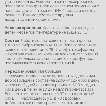
указанные выше. Рекомендации по дозированию
препарата Мавирет при совместном применении с
препаратами для терапии ВИЧ-1 представлены в
разделе «Взаимодействие с другими
лекарственными средствами».
Условия хранения
: Хранить в недоступном для
детей месте при температуре не выше 25 °С.
Состав
: Действующие вещества: Глекапревир
100,0 мг, пибрентасвир 40,0 мг. Вспомогательные
вещества: коповидон K 28, D-альфа-токоферола
макрогола сукцинат, кремния диоксид коллоидный,
кроскармеллоза натрия, натрия стеарилфумарат,
пропиленгликоля монокаприлат тип II.
Передозировка
: Наибольшая
задокументированная доза, принятая здоровыми
добровольцами, составила 1200 мг один раз в день
в течение 7 дней для глекапревира и 600 мг один
раз в день в течение 10 дней для пибрентасвира.
Бессимптомное повышение АЛТ в сыворотке (>5
раз ВГН) наблюдалось у 1 из 70 здоровых
добровольцев после приема нескольких доз