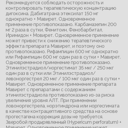
Рекомендуется соблюдать осторожность и
контролировать терапевтическую концентрацию
дигоксина. Дабигатрана этексилат 150 мг
однократно + Мавирет. Одновременное
применение противопоказано. Карбамазепин 200
мг 2 раза в сутки, Фенитоин, Фенобарбитал,
Иримидон + Мовирет. Одновременное применение
может привести к снижению терапевтического
эффекта препарата Мавирет, и поэтому оно
противопоказано. Рифампицин 600 мг однократно
или Рифампицин 600 мг один раз в сутки + Мавирет.
Одновременное применение противопоказано.
Этинилэстрадиол/норгестимат 35 мкг / 250 мкг
один раз в сутки или Этинилэстрадиол/
левоноргестрел 20 мкг / 100 мкг один раз в сутки +
Мавирет. Одновременное применение препарата
Мавирет с препаратами с содержанием
этинилэстрадиола противопоказано из-за риска
увеличения уровня АЛТ. При применении
ловоноргестрела, норэтиндрона или норгесгимата
в качестве контрацептивного средства на основе
прогестагена коррекция дозы не требуется.
Зверобой продырявленный (Hypericum perforatum) +
Мавирет. Одновременное применение может