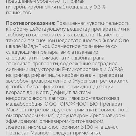
повышением уровня АЛТ. Прямая
гипербилирубинемия наблюдалась у 0,3 %
пациентов.
Противопоказания
: Повышенная чувствительность
к любому действующему веществу препарата или к
любому из вспомогательных веществ. Пациенты с
тяжелой печеночной недостаточностью (класс C по
шкале Чайлд-Пью). Совместное применение со
следующими препаратами: атазанавир,
аторвастатин, симвастатин. дабигатрана
этексилат, препараты, содержащие эстрадиол,
сильными индукторами Р-гликопротеина и CYP3A,
например, рифампицин, карбамазепин, препараты
зверобоя продырявленного (Hypericum perforatum),
фенобарбитал, фенитоин, примидон. Детский
возраст до 18 лет. Дефицит лактазы,
недостаточность лактозы, глюкозо-галактозная
мальабсорбция. С ОСТОРОЖНОСТЬЮ. Препарат
Мавирет не рекомендуется применять совместно с
омепразолом (40 мг), дарунавиром /ритонавиром,
эфавирензом, опинавиром/ритонавиром,
ловастатином, циклоспорином (>100 мг в день).
Препарат Мавирет следует применять с