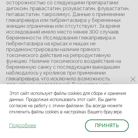
осторожностью со следующими препаратами:
дигоксин, правастатин, розувастагин, флувастатин,
питавастатин. такролимус. Данные о применении
глекапревира или пибрентасвира у беременных
женщин ограничены или отсутствуют. За время
исследований имело место менее 300 случаев
беременности. Исследования глекапревира и
пибрентасвира на крысах и мышах не
продемонстрировали наличие прямого
токсического действия на репродуктивную
функцию. Наличие токсического воздействия на
беременную самку с последующим выкидышем
наблюдалось у кроликов при применении
глекапревира. что исключило возможность
дальнейших исследований. В качестве меры
предосторожности, препарат Мавирет не
Этот сайт использует файлы cookies для сбора и хранения
рекомендуется применять во время беременности.
данных. Продолжая использовать этот сайт, Вы даете
Неизвестно, выделяется ли глекапревир или
согласие на работу с этими файлами. Вы всегда можете
пибрентасвир с грудным молоком. Доступные
отключить файлы cookies в настройках Вашего браузера.
данные исследований фармакокинетики у животных
показали экскрецию глекапревира и пибрентасвира
с молоком, поэтому нельзя исключить риск для
Подробнее
ПРИНЯТЬ
новорожденных и детей первого года жизни.
Должно быть принято решение либо прекратить