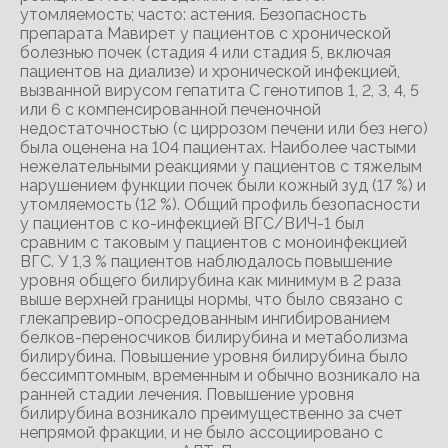
утомляемость; часто: астения. Безопасность
препарата Мавирет у пациентов с хронической
болезнью почек (стадия 4 или стадия 5, включая
пациентов на диализе) и хронической инфекцией,
вызванной вирусом гепатита C генотипов 1, 2, 3, 4, 5
или 6 с компенсированной печеночной
недостаточностью (с циррозом печени или без него)
была оценена на 104 пациентах. Наиболее частыми
нежелательными реакциями у пациентов с тяжелым
нарушением функции почек были кожный зуд (17 %) и
утомляемость (12 %). Общий профиль безопасности
у пациентов с ко-инфекцией ВГС/ВИЧ-1 был
сравним с таковым у пациентов с моноинфекцией
ВГС. У 1,3 % пациентов наблюдалось повышение
уровня общего билирубина как минимум в 2 раза
выше верхней границы нормы, что было связано с
глекапревир-опосредованным ингибированием
белков-переносчиков билирубина и метаболизма
билирубина. Повышение уровня билирубина было
бессимптомным, временным и обычно возникало на
ранней стадии лечения. Повышение уровня
билирубина возникало преимущественно за счет
непрямой фракции, и не было ассоциировано с