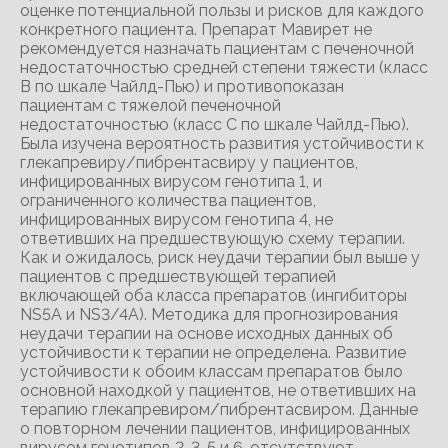
оценке потенциальной пользы и рисков для каждого
конкретного пациента. Препарат Мавирет не
рекомендуется назначать пациентам с печеночной
недостаточностью средней степени тяжести (класс
B по шкале Чайлд-Пью) и противопоказан
пациентам с тяжелой печеночной
недостаточностью (класс C по шкале Чайлд-Пью).
Была изучена вероятность развития устойчивости к
глекапревиру/пибрентасвиру у пациентов,
инфицированных вирусом генотипа 1, и
ограниченного количества пациентов,
инфицированных вирусом генотипа 4, не
ответивших на предшествующую схему терапии.
Как и ожидалось, риск неудачи терапии был выше у
пациентов с предшествующей терапией
включающей оба класса препаратов (ингибиторы
NS5A и NS3/4A). Методика для прогнозирования
неудачи терапии на основе исходных данных об
устойчивости к терапии не определена. Развитие
устойчивости к обоим классам препаратов было
основной находкой у пациентов, не ответивших на
терапию глекапревиром/пибрентасвиром. Данные
о повторном лечении пациентов, инфицированных
вирусом генотипов 2, 3, 5 и 6, отсутствуют.