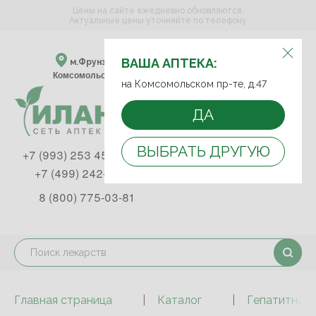
Цены на сайте ежедневно обновляются.
Актуальные цены уточняйте по телефону
ВЫБЕРИТЕ АПТЕКУ:
ВАША АПТЕКА:
м.Фрунзенская м.Спортивная
Комсомольский пр-т, д. 47
на Комсомольском пр-те, д.47
ДА
ВЫБРАТЬ ДРУГУЮ
+7 (993) 253 45 93
+7 (499) 242-90-85
8 (800) 775-03-81
Главная страница
Каталог
Гепатитная 