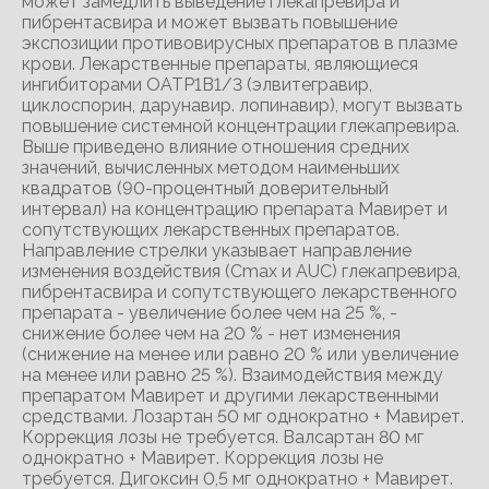
может замедлить выведение глекапревира и
пибрентасвира и может вызвать повышение
экспозиции противовирусных препаратов в плазме
крови. Лекарственные препараты, являющиеся
ингибиторами ОАТР1В1/3 (элвитегравир,
циклоспорин, дарунавир. лопинавир), могут вызвать
повышение системной концентрации глекапревира.
Выше приведено влияние отношения средних
значений, вычисленных методом наименьших
квадратов (90-процентный доверительный
интервал) на концентрацию препарата Мавирет и
сопутствующих лекарственных препаратов.
Направление стрелки указывает направление
изменения воздействия (Сmах и AUC) глекапревира,
пибрентасвира и сопутствующего лекарственного
препарата - увеличение более чем на 25 %, -
снижение более чем на 20 % - нет изменения
(снижение на менее или равно 20 % или увеличение
на менее или равно 25 %). Взаимодействия между
препаратом Мавирет и другими лекарственными
средствами. Лозартан 50 мг однократно + Мавирет.
Коррекция лозы не требуется. Валсартан 80 мг
однократно + Мавирет. Коррекция лозы не
требуется. Дигоксин 0,5 мг однократно + Мавирет.