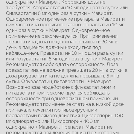
однократно + Мавирет. Коррекция дозы не
требуется. Аторвастатин 10 мг один раз в сутки или
Симвастатин 5 мг один раз в сутки + Мавирет.
Одновременное применение препарата Мавирет и
симвастатина противопоказано. Ловастатин 10 мг
один раз в сутки + Мавирет. Одновременное
применение не рекомендуется. При применении
ловастатина доза не должна превышать 20 мг в
день, а пациенты должны находиться под
наблюдением. Правастатин 10 мг один раз в сутки
или Розувастатин 5 мг один раз в сутки + Мавирет.
Рекомендуется соблюдать осторожность. Доза
правастатина не должна превышать 20 мг в сутки, а
доза розувастатина не должна превышать 5 мг в
сутки. Флувастатин, питавастатин + Мавирет.
Возможно взаимодействие с флувастатином и
питавастатином. рекомендуется соблюдать
осторожность при одновременном применении.
Рекомендуется применение статина в низкой дозе
при начале лечения противовирусными
препаратами прямого действия. Циклоспорин 100
мг однократно или Циклоспорин 400 мг
однократно + Мавирет. Препарат Мавирет не
рекомендуется для лечения пациентов, которым