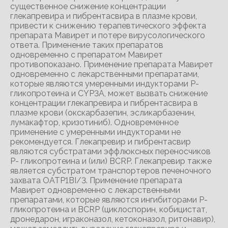
существенное снижение концентрации
глекапревира и пибрентасвира в плазме крови,
привести к снижению терапевтического эффекта
препарата Мавирет и потере вирусологического
ответа. Применение таких препаратов
одновременно с препаратом Мавирет
противопоказано. Применение препарата Мавирет
одновременно с лекарственными препаратами,
которые являются умеренными индукторами Р-
гликопротеина и CYP3A, может вызвать снижение
концентрации глекапревира и пибрентасвира в
плазме крови (окскарбазепин, эсликарбазенин,
лумакафтор, кризотиниб). Одновременное
применение с умеренными индукторами не
рекомендуется. Глекапревир и пибрентасвир
являются субстратами эффлюксных переносчиков
P- гликопротеина и (или) BCRP. Глекапревир также
является субстратом транспортеров печеночного
захвата OATP1BI/3. Применение препарата
Мавирет одновременно с лекарственными
препаратами, которые являются ингибиторами Р-
гликопротеина и BCRP (циклоспорин, кобицистат,
дронедарон, играконазол, кетоконазол, ритонавир),