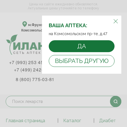
Цены на сайте ежедневно обновляются.
Актуальные цены уточняйте по телефону
ВЫБЕРИТЕ АПТЕКУ:
ВАША АПТЕКА:
м.Фрунзенская м.Спортивная
Комсомольский пр-т, д. 47
на Комсомольском пр-те, д.47
ДА
ВЫБРАТЬ ДРУГУЮ
+7 (993) 253 45 93
+7 (499) 242-90-85
8 (800) 775-03-81
Главная страница
Каталог
Диабет