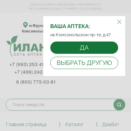
Цены на сайте ежедневно обновляются.
Актуальные цены уточняйте по телефону
ВЫБЕРИТЕ АПТЕКУ:
ВАША АПТЕКА:
м.Фрунзенская м.Спортивная
Комсомольский пр-т, д. 47
на Комсомольском пр-те, д.47
ДА
ВЫБРАТЬ ДРУГУЮ
+7 (993) 253 45 93
+7 (499) 242-90-85
8 (800) 775-03-81
Главная страница
Каталог
Диабет