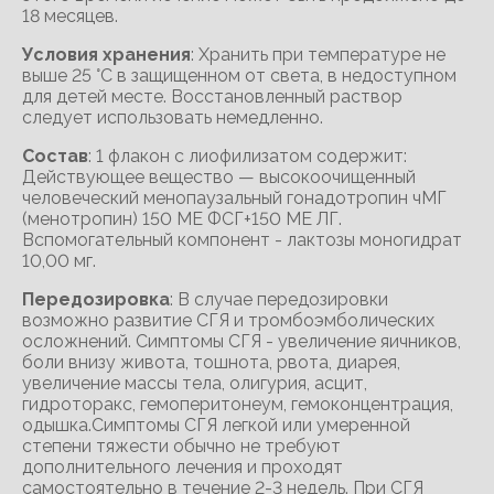
18 месяцев.
Условия хранения
: Хранить при температуре не
выше 25 °С в защищенном от света, в недоступном
для детей месте. Восстановленный раствор
следует использовать немедленно.
Состав
: 1 флакон с лиофилизатом содержит:
Действующее вещество — высокоочищенный
человеческий менопаузальный гонадотропин чМГ
(менотропин) 150 МЕ ФСГ+150 МЕ ЛГ.
Вспомогательный компонент - лактозы моногидрат
10,00 мг.
Передозировка
: В случае передозировки
возможно развитие СГЯ и тромбоэмболических
осложнений. Симптомы СГЯ - увеличение яичников,
боли внизу живота, тошнота, рвота, диарея,
увеличение массы тела, олигурия, асцит,
гидроторакс, гемоперитонеум, гемоконцентрация,
одышка.Симптомы СГЯ легкой или умеренной
степени тяжести обычно не требуют
дополнительного лечения и проходят
самостоятельно в течение 2-3 недель. При СГЯ