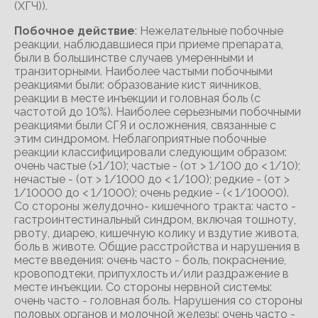
(ХГЧ)).
Побочное действие
: Нежелательные побочные
реакции, наблюдавшиеся при приеме препарата,
были в большинстве случаев умеренными и
транзиторными. Наиболее частыми побочными
реакциями были: образование кист яичников,
реакции в месте инъекции и головная боль (с
частотой до 10%). Наиболее серьезными побочными
реакциями были СГЯ и осложнения, связанные с
этим синдромом. Неблагоприятные побочные
реакции классифицировали следующим образом:
очень частые (>1/10); частые - (от > 1/100 до < 1/10);
нечастые - (от > 1/1000 до < 1/100); редкие - (от >
1/10000 до < 1/1000); очень редкие - (< 1/10000).
Со стороны желудочно- кишечного тракта: часто -
гастроинтестинальный синдром, включая тошноту,
рвоту, диарею, кишечную колику и вздутие живота,
боль в животе. Общие расстройства и нарушения в
месте введения: очень часто - боль, покраснение,
кровоподтеки, припухлость и/или раздражение в
месте инъекции. Со стороны нервной системы:
очень часто - головная боль. Нарушения со стороны
половых органов и молочной железы: очень часто -