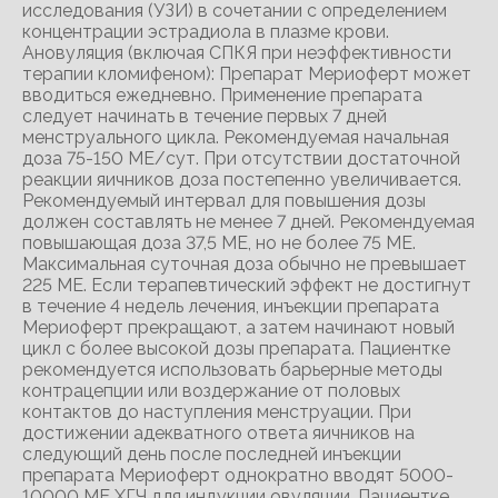
исследования (УЗИ) в сочетании с определением
концентрации эстрадиола в плазме крови.
Ановуляция (включая СПКЯ при неэффективности
терапии кломифеном): Препарат Мериоферт может
вводиться ежедневно. Применение препарата
следует начинать в течение первых 7 дней
менструального цикла. Рекомендуемая начальная
доза 75-150 МЕ/сут. При отсутствии достаточной
реакции яичников доза постепенно увеличивается.
Рекомендуемый интервал для повышения дозы
должен составлять не менее 7 дней. Рекомендуемая
повышающая доза 37,5 МЕ, но не более 75 МЕ.
Максимальная суточная доза обычно не превышает
225 МЕ. Если терапевтический эффект не достигнут
в течение 4 недель лечения, инъекции препарата
Мериоферт прекращают, а затем начинают новый
цикл с более высокой дозы препарата. Пациентке
рекомендуется использовать барьерные методы
контрацепции или воздержание от половых
контактов до наступления менструации. При
достижении адекватного ответа яичников на
следующий день после последней инъекции
препарата Мериоферт однократно вводят 5000-
10000 МЕ ХГЧ для индукции овуляции. Пациентке