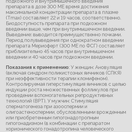
подкожного и внутримышечного введения
препарата в дозе 300 МЕ время достижения
максимальной концентрации препарата в плазме
(Тmах) составляет 22 и 19 часов, соответственно.
Биодоступность препарата при подкожном
введении выше, чем при внутримышечном введении.
Выведение: выводится преимущественно почками.
Период полувыведения при однократном введении
препарата Мериоферт (300 МЕ по ФСГ) составляет
приблизительно 45 часов при внутримышечном
введении и 40 часов при подкожном введении.
Показания к применению
: У женщин: Ановуляция
(включая синдром поликистозных яичников (СПКЯ)
при неэффективности терапии кломифеном).
Контролируемая гиперстимуляция яичников с целью
индукции роста множественных фолликулов при
проведении вспомогательных репродуктивных
технологий (ВРТ). У мужчин: Стимуляция
сперматогенеза при азооспермии и
олигоастеноспермии, обусловленными врожденным
или приобретенным гипогонадотропным
гипогонадизмом (в комбинации с препаратом
хорионического гонадотропина человеческого