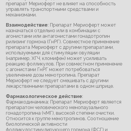
препарат Мериоферт не влияет на способность
управлять транспортными средствами и
механизмами.
Взаимодействие
: Препарат Мериоферт может
назначаться отдельно или в комбинации с
агонистами или антагонистами гонадотропин
рилизинг гормона (ГнРГ). Совместное применение
препарата Мериоферт с другими препаратами,
используемыми для стимуляции овуляции
(например, ХГЧ, кломифен) может усиливать
реакцию фолликулов. При совместном применение
с агонистами ГнРГ может потребоваться
увеличение дозы менотропина. Препарат
Мериоферт не следует смешивать с другими
лекарственными препаратами в одном шприце.
Фармакологическое действие
:
Фармакодинамика: Препарат Мериоферт является
препаратом человеческого менопаузального
гонадотропина (чМГ), высокой степени очистки.
Относится к группе менотропинов. Соотношение
биологической активности
фолликулостимулирующего гормона (ФСГ) и