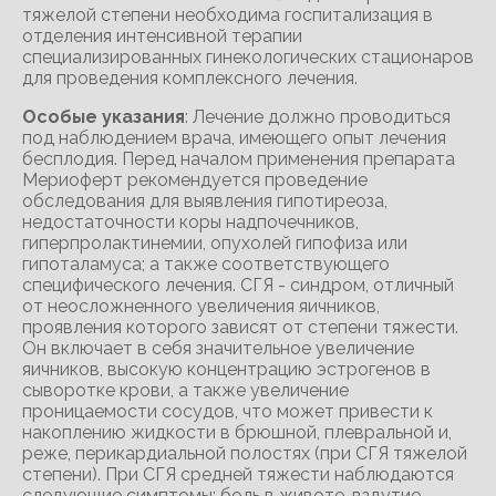
тяжелой степени необходима госпитализация в
отделения интенсивной терапии
специализированных гинекологических стационаров
для проведения комплексного лечения.
Особые указания
: Лечение должно проводиться
под наблюдением врача, имеющего опыт лечения
бесплодия. Перед началом применения препарата
Мериоферт рекомендуется проведение
обследования для выявления гипотиреоза,
недостаточности коры надпочечников,
гиперпролактинемии, опухолей гипофиза или
гипоталамуса; а также соответствующего
специфического лечения. СГЯ - синдром, отличный
от неосложненного увеличения яичников,
проявления которого зависят от степени тяжести.
Он включает в себя значительное увеличение
яичников, высокую концентрацию эстрогенов в
сыворотке крови, а также увеличение
проницаемости сосудов, что может привести к
накоплению жидкости в брюшной, плевральной и,
реже, перикардиальной полостях (при СГЯ тяжелой
степени). При СГЯ средней тяжести наблюдаются
следующие симптомы: боль в животе, вздутие