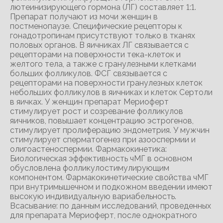
лютеинизирующего гормона (ЛГ) составляет 1:1.
Препарат получают из мочи женщин в
постменопаузе. Специфические рецепторы к
гонадотропинам присутствуют только в тканях
половых органов. В яичниках ЛГ связывается с
рецепторами на поверхности тека-клеток и
желтого тела, а также с гранулезными клетками
больших фолликулов. ФСГ связывается с
рецепторами на поверхности гранулезных клеток
небольших фолликулов в яичниках и клеток Сертоли
в яичках. У женщин препарат Мериоферт
стимулирует рост и созревание фолликулов
яичников, повышает концентрацию эстрогенов,
стимулирует пролиферацию эндометрия. У мужчин
стимулирует сперматогенез при азооспермии и
олигоастеноспермии. Фармакокинетика:
Биологическая эффективность чМГ в основном
обусловлена фолликулостимулирующим
компонентом. Фармакокинетические свойства чМГ
при внутримышечном и подкожном введении имеют
высокую индивидуальную вариабельность.
Всасывание: по данным исследований, проведенных
для препарата Мериоферт, после однократного