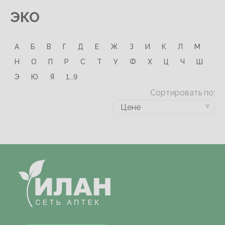
ЭКО
А
Б
В
Г
Д
Е
Ж
З
И
К
Л
М
Н
О
П
Р
С
Т
У
Ф
Х
Ц
Ч
Ш
Э
Ю
Я
1...9
Сортировать по:
Цене