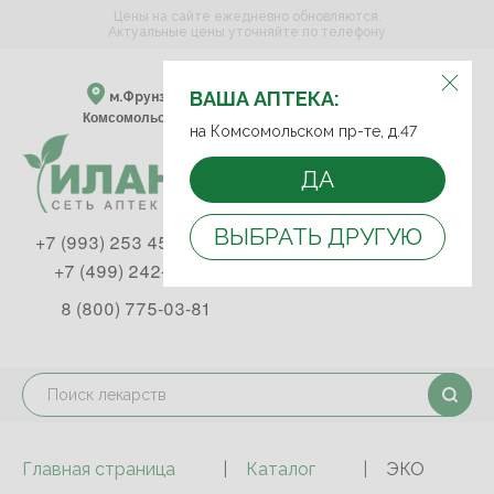
Цены на сайте ежедневно обновляются.
Актуальные цены уточняйте по телефону
ВЫБЕРИТЕ АПТЕКУ:
ВАША АПТЕКА:
м.Фрунзенская м.Спортивная
Комсомольский пр-т, д. 47
на Комсомольском пр-те, д.47
ДА
ВЫБРАТЬ ДРУГУЮ
+7 (993) 253 45 93
+7 (499) 242-90-85
8 (800) 775-03-81
Главная страница
Каталог
ЭКО