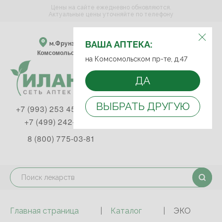
Цены на сайте ежедневно обновляются.
Актуальные цены уточняйте по телефону
ВЫБЕРИТЕ АПТЕКУ:
ВАША АПТЕКА:
м.Фрунзенская м.Спортивная
Комсомольский пр-т, д. 47
на Комсомольском пр-те, д.47
ДА
ВЫБРАТЬ ДРУГУЮ
+7 (993) 253 45 93
+7 (499) 242-90-85
8 (800) 775-03-81
Главная страница
Каталог
ЭКО