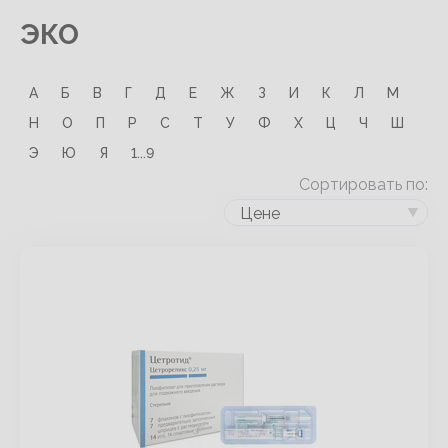
ЭКО
А
Б
В
Г
Д
Е
Ж
З
И
К
Л
М
Н
О
П
Р
С
Т
У
Ф
Х
Ц
Ч
Ш
Э
Ю
Я
1...9
Сортировать по:
Цене