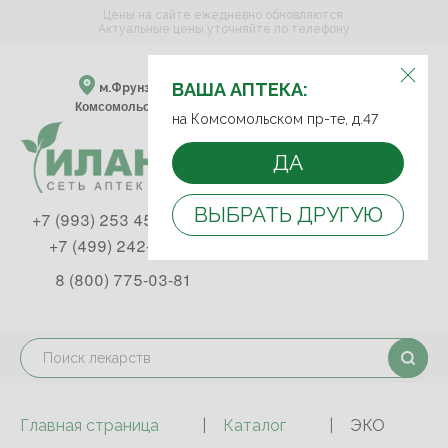
Цены на сайте ежедневно обновляются.
Актуальные цены уточняйте по телефону
ВЫБЕРИТЕ АПТЕКУ:
ВАША АПТЕКА:
м.Фрунзенская м.Спортивная
Комсомольский пр-т, д. 47
на Комсомольском пр-те, д.47
ДА
ВЫБРАТЬ ДРУГУЮ
+7 (993) 253 45 93
+7 (499) 242-90-85
8 (800) 775-03-81
Главная страница
Каталог
ЭКО