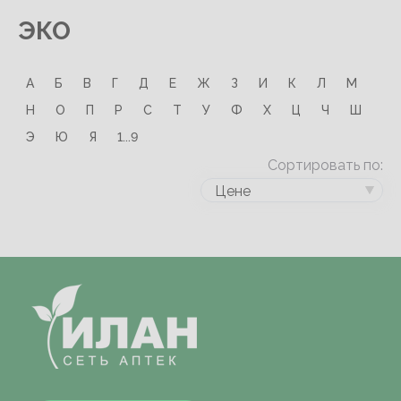
ЭКО
А
Б
В
Г
Д
Е
Ж
З
И
К
Л
М
Н
О
П
Р
С
Т
У
Ф
Х
Ц
Ч
Ш
Э
Ю
Я
1...9
Сортировать по:
Цене