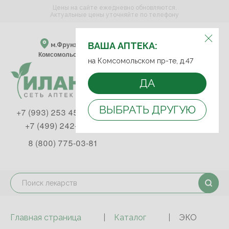
Цены на сайте ежедневно обновляются.
Актуальные цены уточняйте по телефону
ВЫБЕРИТЕ АПТЕКУ:
ВАША АПТЕКА:
м.Фрунзенская м.Спортивная
Комсомольский пр-т, д. 47
на Комсомольском пр-те, д.47
ДА
ВЫБРАТЬ ДРУГУЮ
+7 (993) 253 45 93
+7 (499) 242-90-85
8 (800) 775-03-81
Главная страница
Каталог
ЭКО