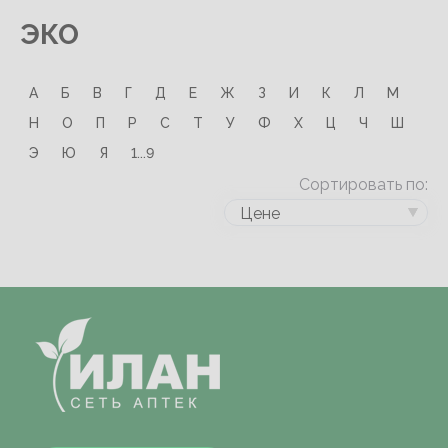
ЭКО
А
Б
В
Г
Д
Е
Ж
З
И
К
Л
М
Н
О
П
Р
С
Т
У
Ф
Х
Ц
Ч
Ш
Э
Ю
Я
1...9
Сортировать по:
Цене