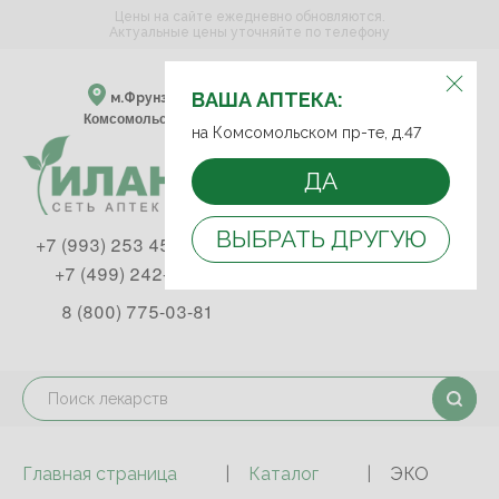
Цены на сайте ежедневно обновляются.
Актуальные цены уточняйте по телефону
ВЫБЕРИТЕ АПТЕКУ:
ВАША АПТЕКА:
м.Фрунзенская м.Спортивная
Комсомольский пр-т, д. 47
на Комсомольском пр-те, д.47
ДА
ВЫБРАТЬ ДРУГУЮ
+7 (993) 253 45 93
+7 (499) 242-90-85
8 (800) 775-03-81
Главная страница
Каталог
ЭКО