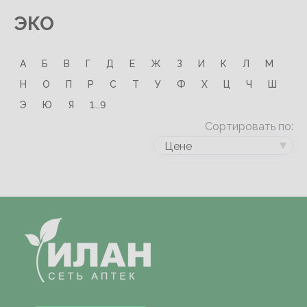
ЭКО
А
Б
В
Г
Д
Е
Ж
З
И
К
Л
М
Н
О
П
Р
С
Т
У
Ф
Х
Ц
Ч
Ш
Э
Ю
Я
1...9
Сортировать по:
Цене