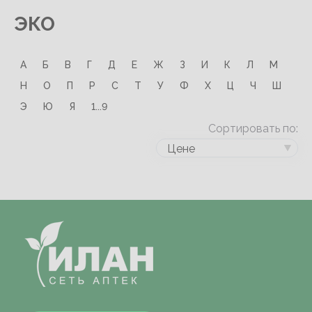
ЭКО
А
Б
В
Г
Д
Е
Ж
З
И
К
Л
М
Н
О
П
Р
С
Т
У
Ф
Х
Ц
Ч
Ш
Э
Ю
Я
1...9
Сортировать по:
Цене