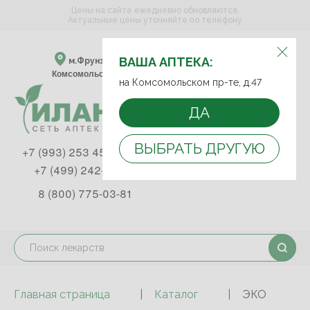
Цены на сайте ежедневно обновляются.
Актуальные цены уточняйте по телефону
ВЫБЕРИТЕ АПТЕКУ:
ВАША АПТЕКА:
м.Фрунзенская м.Спортивная
Комсомольский пр-т, д. 47
на Комсомольском пр-те, д.47
ДА
ВЫБРАТЬ ДРУГУЮ
+7 (993) 253 45 93
+7 (499) 242-90-85
8 (800) 775-03-81
Главная страница
Каталог
ЭКО