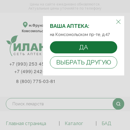
Цены на сайте ежедневно обновляются.
Актуальные цены уточняйте по телефону
ВЫБЕРИТЕ АПТЕКУ:
ВАША АПТЕКА:
м.Фрунзенская м.Спортивная
Комсомольский пр-т, д. 47
на Комсомольском пр-те, д.47
ДА
ВЫБРАТЬ ДРУГУЮ
+7 (993) 253 45 93
+7 (499) 242-90-85
8 (800) 775-03-81
Главная страница
Каталог
БАД