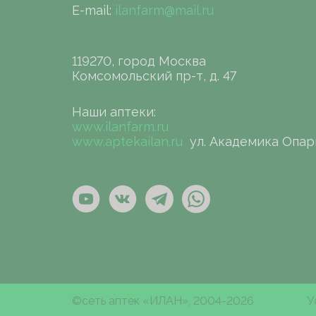
E-mail:
ilanfarm@mail.ru
119270, город Москва
Комсомольский пр-т, д. 47
Наши аптеки:
www.ilanfarm.ru
www.aptekailan.ru
ул. Академика Опар
©сеть аптек «ИЛАН», 2004-2026
У