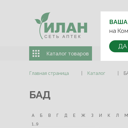
ВЫБЕРИТЕ 
ВАША
+7 (993)
на Ком
ДА
Каталог товаров
Доставка 
Главная страница
Каталог
Б
БАД
А
Б
В
Г
Д
Е
Ж
З
И
К
Л
М
1...9