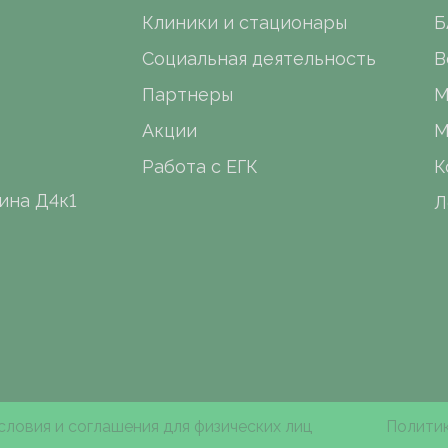
Клиники и стационары
Б
Социальная деятельность
В
Партнеры
М
Акции
М
Работа с ЕГК
К
ина Д4к1
Л
словия и соглашения для физических лиц
Политик