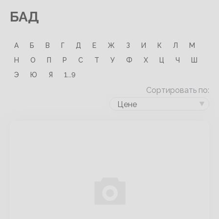
БАД
А
Б
В
Г
Д
Е
Ж
З
И
К
Л
М
Н
О
П
Р
С
Т
У
Ф
Х
Ц
Ч
Ш
Э
Ю
Я
1...9
Сортировать по:
Цене