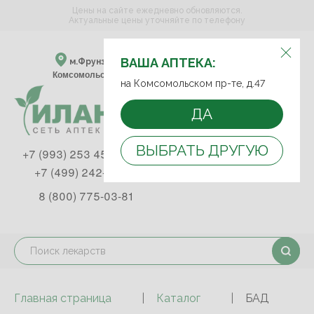
Цены на сайте ежедневно обновляются.
Актуальные цены уточняйте по телефону
ВЫБЕРИТЕ АПТЕКУ:
ВАША АПТЕКА:
м.Фрунзенская м.Спортивная
Комсомольский пр-т, д. 47
на Комсомольском пр-те, д.47
ДА
ВЫБРАТЬ ДРУГУЮ
+7 (993) 253 45 93
+7 (499) 242-90-85
8 (800) 775-03-81
Главная страница
Каталог
БАД