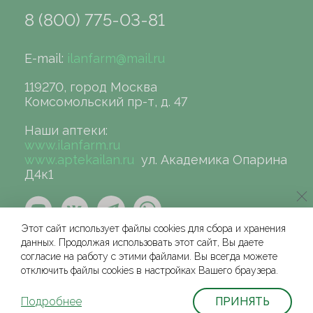
8 (800) 775-03-81
E-mail:
ilanfarm@mail.ru
119270, город Москва
Комсомольский пр-т, д. 47
Наши аптеки:
www.ilanfarm.ru
www.aptekailan.ru
ул. Академика Опарина
Д4к1
Этот сайт использует файлы cookies для сбора и хранения
данных. Продолжая использовать этот сайт, Вы даете
согласие на работу с этими файлами. Вы всегда можете
отключить файлы cookies в настройках Вашего браузера.
©сеть аптек «ИЛАН», 2004-2026
Условия и соглашения для физических лиц
Подробнее
ПРИНЯТЬ
Политика защиты и обработки персональных данных