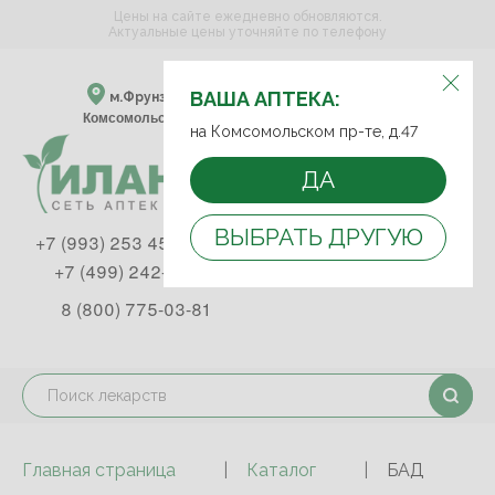
Цены на сайте ежедневно обновляются.
Актуальные цены уточняйте по телефону
ВЫБЕРИТЕ АПТЕКУ:
ВАША АПТЕКА:
м.Фрунзенская м.Спортивная
Комсомольский пр-т, д. 47
на Комсомольском пр-те, д.47
ДА
ВЫБРАТЬ ДРУГУЮ
+7 (993) 253 45 93
+7 (499) 242-90-85
8 (800) 775-03-81
Главная страница
Каталог
БАД