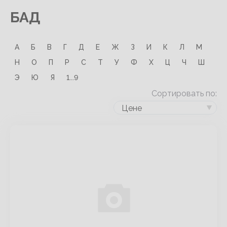
БАД
А
Б
В
Г
Д
Е
Ж
З
И
К
Л
М
Н
О
П
Р
С
Т
У
Ф
Х
Ц
Ч
Ш
Э
Ю
Я
1...9
Сортировать по:
Цене