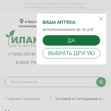
Цены на сайте ежедневно обновляются.
Актуальные цены уточняйте по телефону
ВЫБЕРИТЕ АПТЕКУ:
ВАША АПТЕКА:
м.Фрунзенская м.Спортивная
Комсомольский пр-т, д. 47
на Комсомольском пр-те, д.47
ДА
ВЫБРАТЬ ДРУГУЮ
+7 (993) 253 45 93
+7 (499) 242-90-85
8 (800) 775-03-81
Главная страница
Условия и соглашения для фи