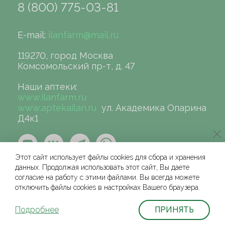
8 (800) 775-03-81
E-mail:
ilanfarm@mail.ru
119270, город Москва
Комсомольский пр-т, д. 47
Наши аптеки:
www.ilanfarm.ru
www.aptekailan.ru
ул. Академика Опарина
Д4к1
Этот сайт использует файлы cookies для сбора и хранения
данных. Продолжая использовать этот сайт, Вы даете
согласие на работу с этими файлами. Вы всегда можете
отключить файлы cookies в настройках Вашего браузера.
©сеть аптек «ИЛАН», 2004-2026
Условия и соглашения для физических лиц
Подробнее
ПРИНЯТЬ
Политика защиты и обработки персональных данных