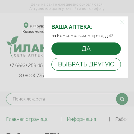
Цены на сайте ежедневно обновляются.
Актуальные цены уточняйте по телефону
ВЫБЕРИТЕ АПТЕКУ:
ВАША АПТЕКА:
м.Фрунзенская м.Спортивная
Комсомольский пр-т, д. 47
на Комсомольском пр-те, д.47
ДА
ВЫБРАТЬ ДРУГУЮ
+7 (993) 253 45 93
+7 (499) 242-90-85
8 (800) 775-03-81
Главная страница
Информация
Работа 